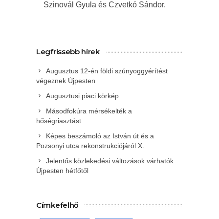
Szinovál Gyula és Czvetkó Sándor.
Legfrissebb hírek
Augusztus 12-én földi szúnyoggyérítést
végeznek Újpesten
Augusztusi piaci körkép
Másodfokúra mérsékelték a
hőségriasztást
Képes beszámoló az István út és a
Pozsonyi utca rekonstrukciójáról X.
Jelentős közlekedési változások várhatók
Újpesten hétfőtől
Címkefelhő