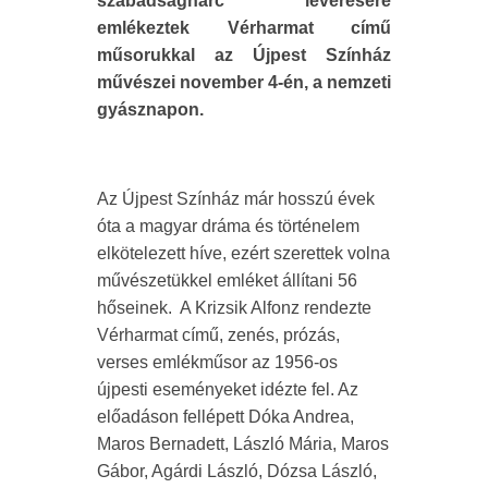
szabadságharc leverésére
emlékeztek Vérharmat című
műsorukkal az Újpest Színház
művészei november 4-én, a nemzeti
gyásznapon.
Az Újpest Színház már hosszú évek
óta a magyar dráma és történelem
elkötelezett híve, ezért szerettek volna
művészetükkel emléket állítani 56
hőseinek. A Krizsik Alfonz rendezte
Vérharmat című, zenés, prózás,
verses emlékműsor az 1956-os
újpesti eseményeket idézte fel. Az
előadáson fellépett Dóka Andrea,
Maros Bernadett, László Mária, Maros
Gábor, Agárdi László, Dózsa László,