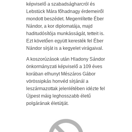
képviselő a szabadságharcról és
Lebstück Mára főhadnagy érdemeiről
mondott beszédet. Megemlítette Éber
Nándor, a kor diplomatája, majd
haditudósítója munkásságát, tetteit is.
Ezt követően együtt keresték fel Éber
Nándor sírját is a kegyelet virágaival.
A koszorúzások után Hladony Sándor
önkormányzati képviselő a 109 éves
korában elhunyt Mészáros Gábor
vörössipkás honvéd sírjánál a
leszármazottak jelenlétében idézte fel
Újpest máig leghosszabb életű
polgárának életútját.