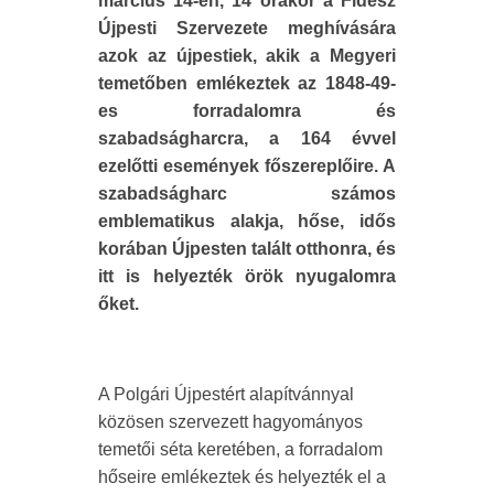
március 14-én, 14 órakor a Fidesz
Újpesti Szervezete meghívására
azok az újpestiek, akik a Megyeri
temetőben emlékeztek az 1848-49-
es forradalomra és
szabadságharcra, a 164 évvel
ezelőtti események főszereplőire. A
szabadságharc számos
emblematikus alakja, hőse, idős
korában Újpesten talált otthonra, és
itt is helyezték örök nyugalomra
őket.
A Polgári Újpestért alapítvánnyal
közösen szervezett hagyományos
temetői séta keretében, a forradalom
hőseire emlékeztek és helyezték el a