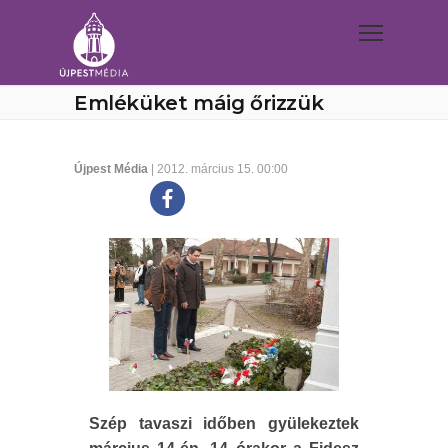
Emléküket máig őrizzük
Újpest Média
| 2012. március 15. 00:00
Szép tavaszi időben gyülekeztek