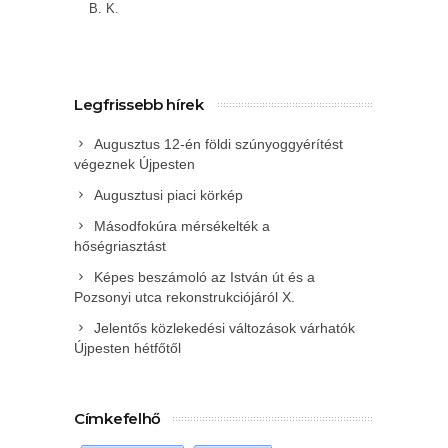
B. K.
Legfrissebb hírek
Augusztus 12-én földi szúnyoggyérítést
végeznek Újpesten
Augusztusi piaci körkép
Másodfokúra mérsékelték a
hőségriasztást
Képes beszámoló az István út és a
Pozsonyi utca rekonstrukciójáról X.
Jelentős közlekedési változások várhatók
Újpesten hétfőtől
Címkefelhő