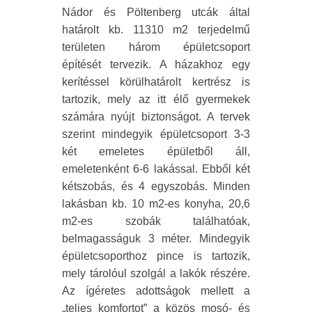
Nádor és Pöltenberg utcák által
határolt kb. 11310 m2 terjedelmű
területen három épületcsoport
építését tervezik. A házakhoz egy
kerítéssel körülhatárolt kertrész is
tartozik, mely az itt élő gyermekek
számára nyújt biztonságot. A tervek
szerint mindegyik épületcsoport 3-3
két emeletes épületből áll,
emeletenként 6-6 lakással. Ebből két
kétszobás, és 4 egyszobás. Minden
lakásban kb. 10 m2-es konyha, 20,6
m2-es szobák találhatóak,
belmagasságuk 3 méter. Mindegyik
épületcsoporthoz pince is tartozik,
mely tárolóul szolgál a lakók részére.
Az ígéretes adottságok mellett a
„teljes komfortot” a közös mosó- és