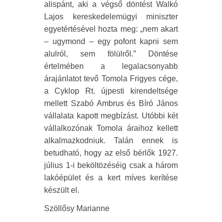
alispánt, aki a végső döntést Walkó
Lajos kereskedelemügyi miniszter
egyetértésével hozta meg: „nem akart
– ugymond – egy pofont kapni sem
alulról, sem fölülről.” Döntése
értelmében a legalacsonyabb
árajánlatot tevő Tomola Frigyes cége,
a Cyklop Rt. újpesti kirendeltsége
mellett Szabó Ambrus és Bíró János
vállalata kapott megbízást. Utóbbi két
vállalkozónak Tomola áraihoz kellett
alkalmazkodniuk. Talán ennek is
betudható, hogy az első bérlők 1927.
július 1-i beköltözéséig csak a három
lakóépület és a kert míves kerítése
készült el.
Szöllősy Marianne