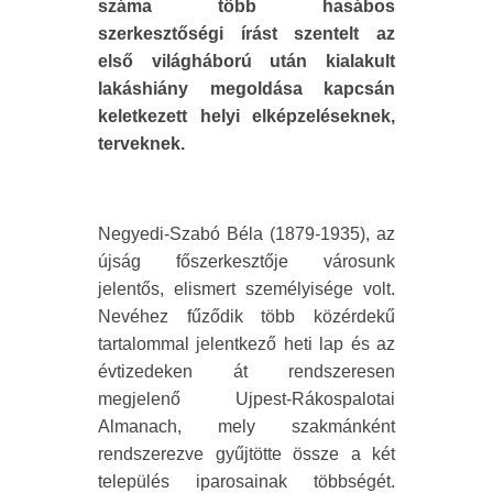
száma több hasábos
szerkesztőségi írást szentelt az
első világháború után kialakult
lakáshiány megoldása kapcsán
keletkezett helyi elképzeléseknek,
terveknek.
Negyedi-Szabó Béla (1879-1935), az
újság főszerkesztője városunk
jelentős, elismert személyisége volt.
Nevéhez fűződik több közérdekű
tartalommal jelentkező heti lap és az
évtizedeken át rendszeresen
megjelenő Ujpest-Rákospalotai
Almanach, mely szakmánként
rendszerezve gyűjtötte össze a két
település iparosainak többségét.