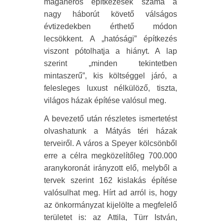
magánerős építkezések száma a
nagy háborút követő válságos
évtizedekben érthető módon
lecsökkent. A „hatósági” építkezés
viszont pótolhatja a hiányt. A lap
szerint „minden tekintetben
mintaszerű”, kis költséggel járó, a
felesleges luxust nélkülöző, tiszta,
világos házak építése valósul meg.
A bevezető után részletes ismertetést
olvashatunk a Mátyás téri házak
terveiről. A város a Speyer kölcsönből
erre a célra megközelítőleg 700.000
aranykoronát irányzott elő, melyből a
tervek szerint 162 kislakás építése
valósulhat meg. Hírt ad arról is, hogy
az önkormányzat kijelölte a megfelelő
területet is: az Attila, Türr István,