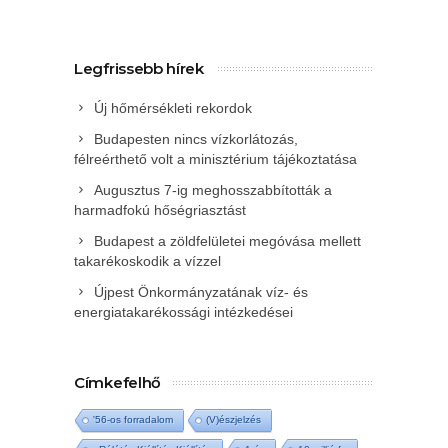
Legfrissebb hírek
Új hőmérsékleti rekordok
Budapesten nincs vízkorlátozás,
félreérthető volt a minisztérium tájékoztatása
Augusztus 7-ig meghosszabbították a
harmadfokú hőségriasztást
Budapest a zöldfelületei megóvása mellett
takarékoskodik a vízzel
Újpest Önkormányzatának víz- és
energiatakarékossági intézkedései
Címkefelhő
'56-os forradalom
(V)észjelzés