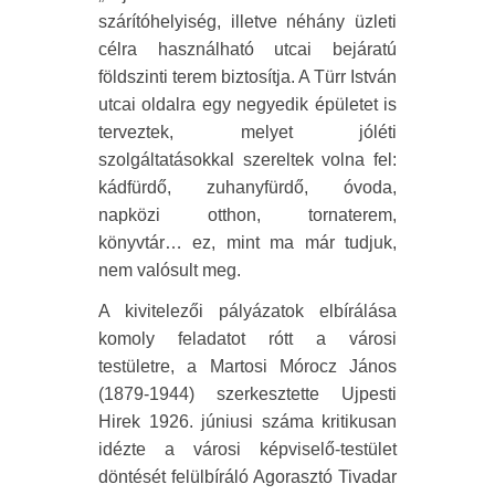
szárítóhelyiség, illetve néhány üzleti
célra használható utcai bejáratú
földszinti terem biztosítja. A Türr István
utcai oldalra egy negyedik épületet is
terveztek, melyet jóléti
szolgáltatásokkal szereltek volna fel:
kádfürdő, zuhanyfürdő, óvoda,
napközi otthon, tornaterem,
könyvtár… ez, mint ma már tudjuk,
nem valósult meg.
A kivitelezői pályázatok elbírálása
komoly feladatot rótt a városi
testületre, a Martosi Mórocz János
(1879-1944) szerkesztette Ujpesti
Hirek 1926. júniusi száma kritikusan
idézte a városi képviselő-testület
döntését felülbíráló Agorasztó Tivadar