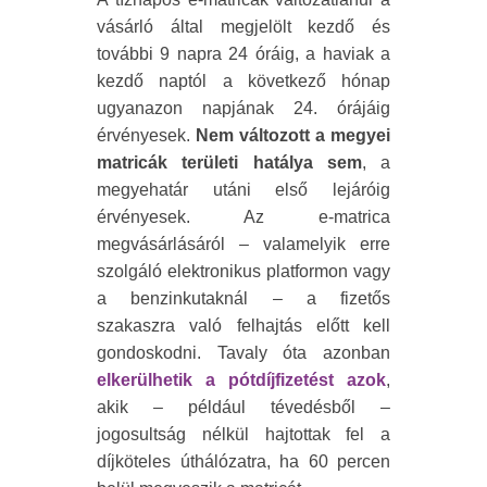
vásárló által megjelölt kezdő és
további 9 napra 24 óráig, a haviak a
kezdő naptól a következő hónap
ugyanazon napjának 24. órájáig
érvényesek.
Nem változott a megyei
matricák területi hatálya sem
, a
megyehatár utáni első lejáróig
érvényesek. Az e-matrica
megvásárlásáról – valamelyik erre
szolgáló elektronikus platformon vagy
a benzinkutaknál – a fizetős
szakaszra való felhajtás előtt kell
gondoskodni. Tavaly óta azonban
elkerülhetik a pótdíjfizetést azok
,
akik – például tévedésből –
jogosultság nélkül hajtottak fel a
díjköteles úthálózatra, ha 60 percen