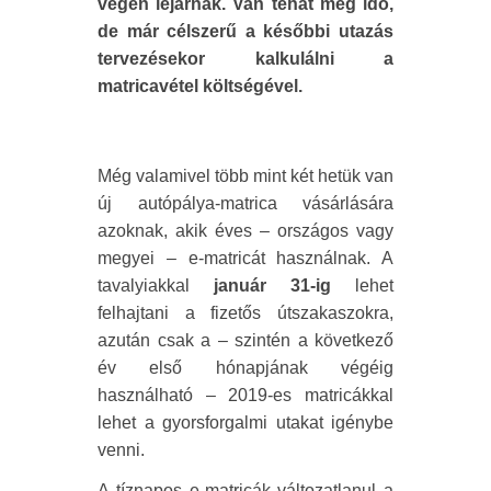
végén lejárnak. Van tehát még idő,
de már célszerű a későbbi utazás
tervezésekor kalkulálni a
matricavétel költségével.
Még valamivel több mint két hetük van
új autópálya-matrica vásárlására
azoknak, akik éves – országos vagy
megyei – e-matricát használnak. A
tavalyiakkal
január 31-ig
lehet
felhajtani a fizetős útszakaszokra,
azután csak a – szintén a következő
év első hónapjának végéig
használható – 2019-es matricákkal
lehet a gyorsforgalmi utakat igénybe
venni.
A tíznapos e-matricák változatlanul a