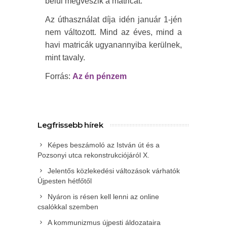
belül megveszik a matricát.
Az úthasználat díja idén január 1-jén
nem változott. Mind az éves, mind a
havi matricák ugyanannyiba kerülnek,
mint tavaly.
Forrás:
Az én pénzem
Legfrissebb hírek
Képes beszámoló az István út és a
Pozsonyi utca rekonstrukciójáról X.
Jelentős közlekedési változások várhatók
Újpesten hétfőtől
Nyáron is résen kell lenni az online
csalókkal szemben
A kommunizmus újpesti áldozataira