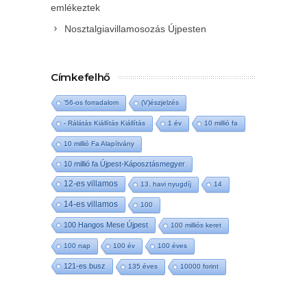
emlékeztek
Nosztalgiavillamosozás Újpesten
Címkefelhő
'56-os forradalom
(V)észjelzés
- Rálátás Kiállítás Kiállítás
1 év
10 millió fa
10 millió Fa Alapítvány
10 millió fa Újpest-Káposztásmegyer
12-es villamos
13. havi nyugdíj
14
14-es villamos
100
100 Hangos Mese Újpest
100 milliós keret
100 nap
100 év
100 éves
121-es busz
135 éves
10000 forint