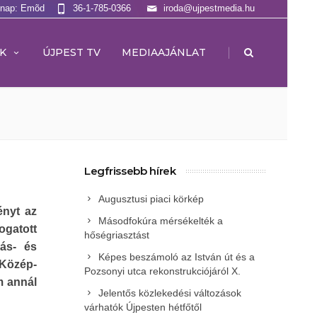
lnap: Emõd
36-1-785-0366
iroda@ujpestmedia.hu
|
K
ÚJPEST TV
MEDIAAJÁNLAT
Legfrissebb hírek
Augusztusi piaci körkép
ényt az
Másodfokúra mérsékelték a
gatott
hőségriasztást
gás- és
Képes beszámoló az István út és a
Közép-
Pozsonyi utca rekonstrukciójáról X.
m annál
Jelentős közlekedési változások
várhatók Újpesten hétfőtől