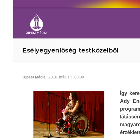
Esélyegyenlőség testközelből
Újpest Média
| 2016. május 5. 00:00
Így ker
Ady End
program
látássé
magyaro
érzéklet