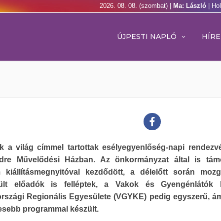
2026. 08. 08. (szombat) |
Ma: László
| Ho
ÚJPESTI NAPLÓ
HÍRE
ek a világ címmel tartottak esélyegyenlőség-napi rendezv
re Művelődési Házban. Az önkormányzat által is támo
 kiállításmegnyitóval kezdődött, a délelőtt során moz
rült előadók is felléptek, a Vakok és Gyengénlátók 
rszági Regionális Egyesülete (VGYKE) pedig egyszerű, á
esebb programmal készült.