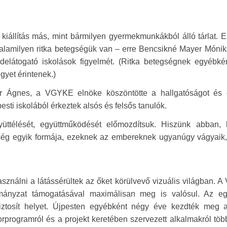
iállítás más, mint bármilyen gyermekmunkákból álló tárlat. E
valamilyen ritka betegségük van – erre Bencsikné Mayer Mónik
idelátogató iskolások figyelmét. (Ritka betegségnek egyébké
yet érintenek.)
r Ágnes, a VGYKE elnöke köszöntötte a hallgatóságot és
esti iskolából érkeztek alsós és felsős tanulók.
yüttélését, együttműködését előmozdítsuk. Hiszünk abban,
g egyik formája, ezeknek az embereknek ugyanúgy vágyaik, 
sználni a látássérültek az őket körülvevő vizuális világban.
mányzat támogatásával maximálisan meg is valósul. Az eg
ztosít helyet. Újpesten egyébként négy éve kezdték meg a
programról és a projekt keretében szervezett alkalmakról töb