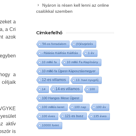
Nyáron is résen kell lenni az online
csalókkal szemben
zeket a
a, a Cri
Címkefelhő
nt azok
'56-os forradalom
(V)észjelzés
- Rálátás Kiállítás Kiállítás
1 év
 egyben
10 millió fa
10 millió Fa Alapítvány
10 millió fa Újpest-Káposztásmegyer
 hogy a
12-es villamos
13. havi nyugdíj
céljaik
14-es villamos
14
100
100 Hangos Mese Újpest
100 milliós keret
100 nap
100 év
 A VGYKE
yesület
121-es busz
100 éves
135 éves
z aktív
10000 forint
bször is