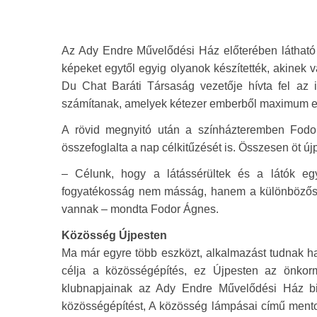
Az Ady Endre Művelődési Ház előterében látható k
képeket egytől egyig olyanok készítették, akinek 
Du Chat Baráti Társaság vezetője hívta fel az 
számítanak, amelyek kétezer emberből maximum eg
A rövid megnyitó után a színházteremben Fodo
összefoglalta a nap célkitűzését is. Összesen öt újp
– Célunk, hogy a látássérültek és a látók eg
fogyatékosság nem másság, hanem a különbözősé
vannak – mondta Fodor Ágnes.
Közösség Újpesten
Ma már egyre több eszközt, alkalmazást tudnak ha
célja a közösségépítés, ez Újpesten az önkor
klubnapjainak az Ady Endre Művelődési Ház bi
közösségépítést, A közösség lámpásai című mentor