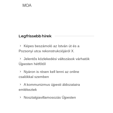
MOA
Legfrissebb hírek
Képes beszámoló az István út és a
Pozsonyi utca rekonstrukciójáról X.
Jelentős közlekedési változások várhatók
Újpesten hétfőtől
Nyáron is résen kell lenni az online
csalókkal szemben
A kommunizmus újpesti áldozataira
emlékeztek
Nosztalgiavillamosozás Újpesten