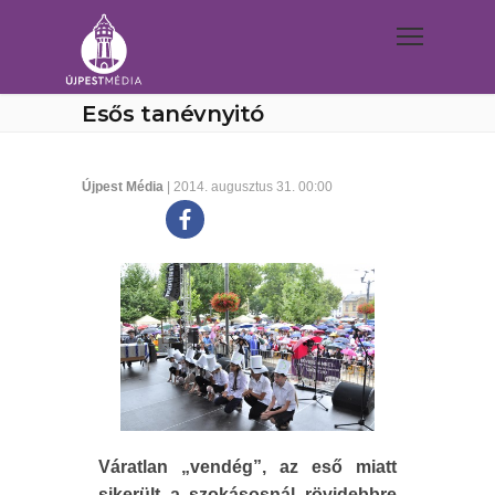
Esős tanévnyitó
Újpest Média
| 2014. augusztus 31. 00:00
Váratlan „vendég”, az eső miatt
sikerült a szokásosnál rövidebbre