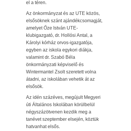
el a téren.
Az önkormányzat és az UTE közös,
elsősöknek szánt ajándékcsomagját,
amelyet Őze István UTE-
klubigazgató, dr. Hollósi Antal, a
Károlyi kórház orvos-igazgatója,
egyben az iskola egykori diákja,
valamint dr. Szabó Béla
önkormányzati képviselő és
Wintermantel Zsolt szeretett volna
átadni, az iskolában vehetik át az
elsősök.
Az idén százéves, megújult Megyeri
úti Általános Iskolában körülbelül
négyszázötvenen kezdik meg a
tanévet szeptember elsején, köztük
hatvanhat elsős.