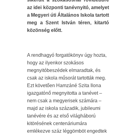
az idei központi tanévnyitó, amelyet
a Megyeri úti Általános Iskola tartott
meg a Szent István téren, kitartó
közönség előtt.
A rendhagyó forgatókönyv úgy hozta,
hogy az ilyenkor szokásos
megnyitóbeszédek elmaradtak, és
csak az iskola műsorát tartották meg.
Ezt követően Hamzáné Szita Ilona
igazgatónő megnyitotta a tanévet –
nem csak a megyerisek számára –
majd az iskola századik, jubileumi
tanévére és az első világháború
kitörésének centenáriumára
emlékezve száz léggömböt engedtek