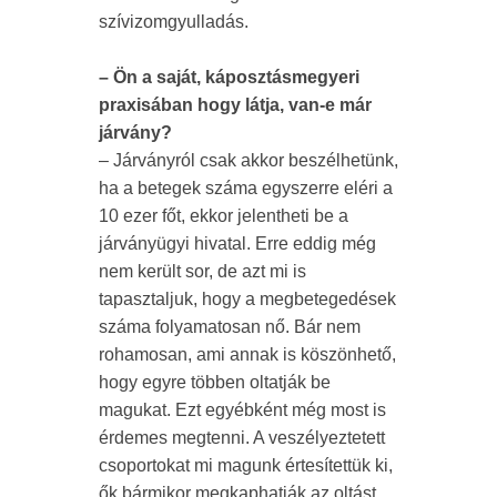
szívizomgyulladás.
– Ön a saját, káposztásmegyeri
praxisában hogy látja, van-e már
járvány?
– Járványról csak akkor beszélhetünk,
ha a betegek száma egyszerre eléri a
10 ezer főt, ekkor jelentheti be a
járványügyi hivatal. Erre eddig még
nem került sor, de azt mi is
tapasztaljuk, hogy a megbetegedések
száma folyamatosan nő. Bár nem
rohamosan, ami annak is köszönhető,
hogy egyre többen oltatják be
magukat. Ezt egyébként még most is
érdemes megtenni. A veszélyeztetett
csoportokat mi magunk értesítettük ki,
ők bármikor megkaphatják az oltást.