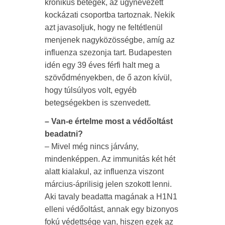
krónikus betegek, az úgynevezett
kockázati csoportba tartoznak. Nekik
azt javasoljuk, hogy ne feltétlenül
menjenek nagyközösségbe, amíg az
influenza szezonja tart. Budapesten
idén egy 39 éves férfi halt meg a
szövődményekben, de ő azon kívül,
hogy túlsúlyos volt, egyéb
betegségekben is szenvedett.
– Van-e értelme most a védőoltást
beadatni?
– Mivel még nincs járvány,
mindenképpen. Az immunitás két hét
alatt kialakul, az influenza viszont
március-áprilisig jelen szokott lenni.
Aki tavaly beadatta magának a H1N1
elleni védőoltást, annak egy bizonyos
fokú védettsége van, hiszen ezek az