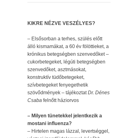
KIKRE NÉZVE VESZÉLYES?
– Elsősorban a terhes, szülés előtt
álló kismamákat, a 60 év fölöttieket, a
krónikus betegségben szenvedőket –
cukorbetegeket, légúti betegségben
szenvedőket, asztmásokat,
konstruktív tüdőbetegeket,
szívbetegeket fenyegethetik
szövődmények – tájékoztat
Dr. Dénes
Csaba
felnőtt háziorvos
– Milyen tünetekkel jelentkezik a
mostani influenza?
– Hirtelen magas lázzal, levertséggel,