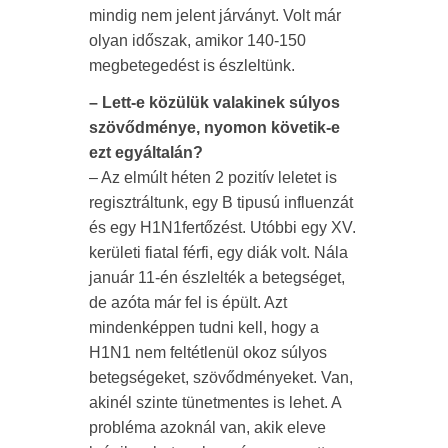
mindig nem jelent járványt. Volt már
olyan időszak, amikor 140-150
megbetegedést is észleltünk.
– Lett-e közülük valakinek súlyos
szövődménye, nyomon követik-e
ezt egyáltalán?
– Az elmúlt héten 2 pozitív leletet is
regisztráltunk, egy B tipusú influenzát
és egy H1N1fertőzést. Utóbbi egy XV.
kerületi fiatal férfi, egy diák volt. Nála
január 11-én észlelték a betegséget,
de azóta már fel is épült. Azt
mindenképpen tudni kell, hogy a
H1N1 nem feltétlenül okoz súlyos
betegségeket, szövődményeket. Van,
akinél szinte tünetmentes is lehet. A
probléma azoknál van, akik eleve