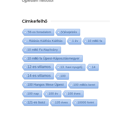
Újpesten hétfőtől
Címkefelhő
'56-os forradalom
(V)észjelzés
- Rálátás Kiállítás Kiállítás
1 év
10 millió fa
10 millió Fa Alapítvány
10 millió fa Újpest-Káposztásmegyer
12-es villamos
13. havi nyugdíj
14
14-es villamos
100
100 Hangos Mese Újpest
100 milliós keret
100 nap
100 év
100 éves
121-es busz
135 éves
10000 forint