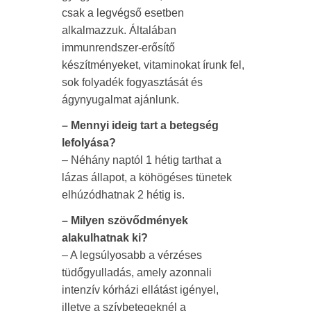
csak a legvégső esetben
alkalmazzuk. Általában
immunrendszer-erősítő
készítményeket, vitaminokat írunk fel,
sok folyadék fogyasztását és
ágynyugalmat ajánlunk.
– Mennyi ideig tart a betegség
lefolyása?
– Néhány naptól 1 hétig tarthat a
lázas állapot, a köhögéses tünetek
elhúzódhatnak 2 hétig is.
– Milyen szövődmények
alakulhatnak ki?
– A legsúlyosabb a vérzéses
tüdőgyulladás, amely azonnali
intenzív kórházi ellátást igényel,
illetve a szívbetegeknél a