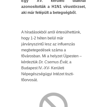
Egy XV. kerületi diáknál
azonosították a H1N1 vírustörzset,
aki már felépült a betegségből.
A híradásokból arról értesülhettünk,
hogy 1-2 héten belül már
járványszintű lesz az influenzás
megbetegedések száma a
fővárosban. Mi a helyzet Újpesten –
kérdeztük
Dr. Csernus Évát
, a
Budapest IV.-XV- Kerületi
Népegészségügyi Intézet tiszti-
főorvosát.