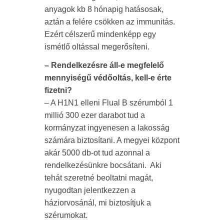
anyagok kb 8 hónapig hatásosak,
aztán a felére csökken az immunitás.
Ezért célszerű mindenképp egy
ismétlő oltással megerősíteni.
– Rendelkezésre áll-e megfelelő
mennyiségű védőoltás, kell-e érte
fizetni?
– A H1N1 elleni Flual B szérumból 1
millió 300 ezer darabot tud a
kormányzat ingyenesen a lakosság
számára biztosítani. A megyei központ
akár 5000 db-ot tud azonnal a
rendelkezésünkre bocsátani. Aki
tehát szeretné beoltatni magát,
nyugodtan jelentkezzen a
háziorvosánál, mi biztosítjuk a
szérumokat.