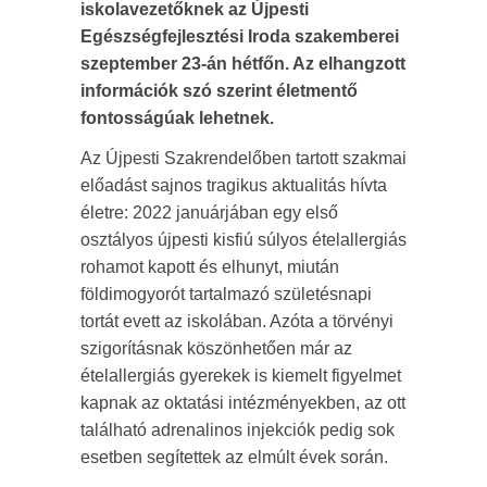
iskolavezetőknek az Újpesti
Egészségfejlesztési Iroda szakemberei
szeptember 23-án hétfőn. Az elhangzott
információk szó szerint életmentő
fontosságúak lehetnek.
Az Újpesti Szakrendelőben tartott szakmai
előadást sajnos tragikus aktualitás hívta
életre: 2022 januárjában egy első
osztályos újpesti kisfiú súlyos ételallergiás
rohamot kapott és elhunyt, miután
földimogyorót tartalmazó születésnapi
tortát evett az iskolában. Azóta a törvényi
szigorításnak köszönhetően már az
ételallergiás gyerekek is kiemelt figyelmet
kapnak az oktatási intézményekben, az ott
található adrenalinos injekciók pedig sok
esetben segítettek az elmúlt évek során.