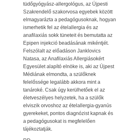
tüdőgyógyász-allergológus, az Újpesti
Szakrendelő szakorvosa egyebek között
elmagyarázta a pedagógusoknak, hogyan
ismerhetik fel az ételallergia és az
anafilaxiás sokk tüneteit és bemutatta az
Epipen injekció beadásának mikéntjét.
Felszólalt az előadáson Janklovics
Natasa, az Anafilaxiás Allergiásokért
Egyesület alapító elnöke is, aki az Újpest
Médiának elmondta, a szülőknek
felelőssége legalább akkora mint a
tanároké. Csak úgy kerülhetőek el az
életveszélyes helyzetek, ha a szülők
elviszik orvoshoz az ételallergia-gyanús
gyerekeket, pontos diagnózist kapnak és
a pedagógusokat is megfelelően
tájékoztatják.