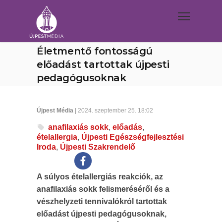
Életmentő fontosságú
előadást tartottak újpesti
pedagógusoknak
Újpest Média
| 2024. szeptember 25. 18:02
anafilaxiás sokk
,
előadás
,
ételallergia
,
Újpesti Egészségfejlesztési
Iroda
,
Újpesti Szakrendelő
A súlyos ételallergiás reakciók, az
anafilaxiás sokk felismeréséről és a
vészhelyzeti tennivalókról tartottak
előadást újpesti pedagógusoknak,