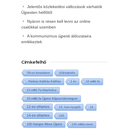
Jelentős közlekedési változások várhatók
Újpesten hétfőtől
Nyáron is résen kell lenni az online
csalókkal szemben
A kommunizmus újpesti áldozataira
emlékeztek
Címkefelhő
'56-os forradalom
(V)észjelzés
- Rálátás Kiállítás Kiállítás
1 év
10 millió fa
10 millió Fa Alapítvány
10 millió fa Újpest-Káposztásmegyer
12-es villamos
13. havi nyugdíj
14
14-es villamos
100
100 Hangos Mese Újpest
100 milliós keret