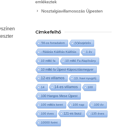
emlékeztek
Nosztalgiavillamosozás Újpesten
yszínen
Címkefelhő
teszter
'56-os forradalom
(V)észjelzés
- Rálátás Kiállítás Kiállítás
1 év
10 millió fa
10 millió Fa Alapítvány
10 millió fa Újpest-Káposztásmegyer
12-es villamos
13. havi nyugdíj
14-es villamos
14
100
100 Hangos Mese Újpest
100 milliós keret
100 nap
100 év
121-es busz
100 éves
135 éves
10000 forint