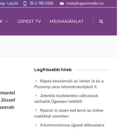
nap: László
36-1-785-0366
iroda@ujpestmedia.hu
|
K
ÚJPEST TV
MEDIAAJÁNLAT
Legfrissebb hírek
Képes beszámoló az István út és a
Pozsonyi utca rekonstrukciójáról X.
rmantel
Jelentős közlekedési változások
József
várhatók Újpesten hétfőtől
serati-
Nyáron is résen kell lenni az online
csalókkal szemben
A kommunizmus újpesti áldozataira