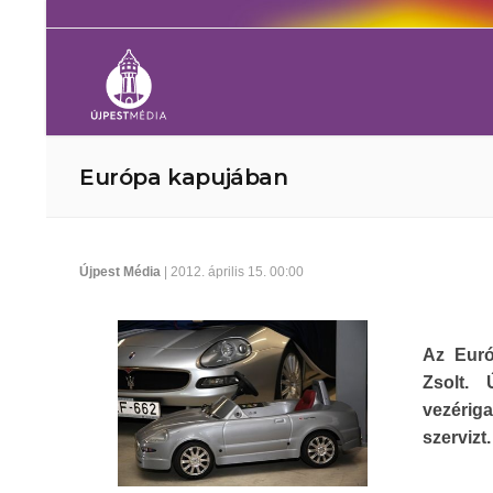
Európa kapujában
Újpest Média
| 2012. április 15. 00:00
Az Euró
Zsolt. 
vezériga
szervizt.