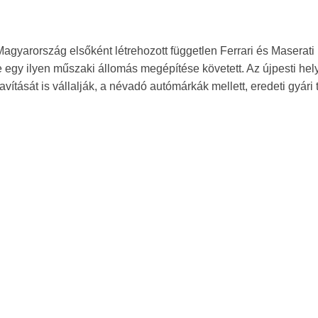
Magyarország elsőként létrehozott független Ferrari és Maserati
 egy ilyen műszaki állomás megépítése követett. Az újpesti hel
vítását is vállalják, a névadó autómárkák mellett, eredeti gyári 