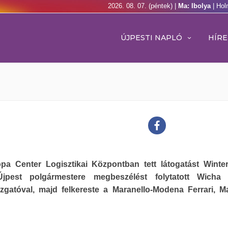
2026. 08. 07. (péntek) |
Ma: Ibolya
| Hol
ÚJPESTI NAPLÓ
HÍRE
pa Center Logisztikai Központban tett látogatást Winte
Újpest polgármestere megbeszélést folytatott Wicha 
zgatóval, majd felkereste a Maranello-Modena Ferrari, Ma