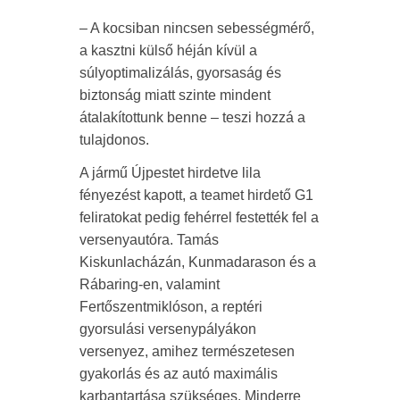
– A kocsiban nincsen sebességmérő,
a kasztni külső héján kívül a
súlyoptimalizálás, gyorsaság és
biztonság miatt szinte mindent
átalakítottunk benne – teszi hozzá a
tulajdonos.
A jármű Újpestet hirdetve lila
fényezést kapott, a teamet hirdető G1
feliratokat pedig fehérrel festették fel a
versenyautóra. Tamás
Kiskunlacházán, Kunmadarason és a
Rábaring-en, valamint
Fertőszentmiklóson, a reptéri
gyorsulási versenypályákon
versenyez, amihez természetesen
gyakorlás és az autó maximális
karbantartása szükséges. Minderre