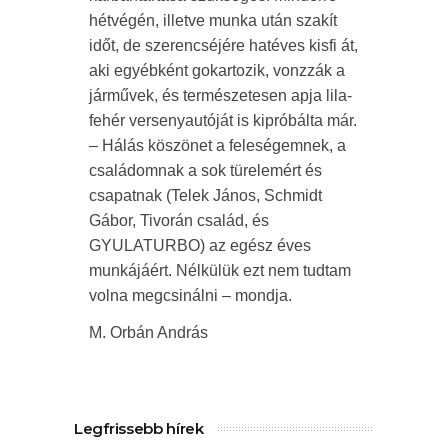
hétvégén, illetve munka után szakít
időt, de szerencséjére hatéves kisfi át,
aki egyébként gokartozik, vonzzák a
járművek, és természetesen apja lila-
fehér versenyautóját is kipróbálta már.
– Hálás köszönet a feleségemnek, a
családomnak a sok türelemért és
csapatnak (Telek János, Schmidt
Gábor, Tivorán család, és
GYULATURBO) az egész éves
munkájáért. Nélkülük ezt nem tudtam
volna megcsinálni – mondja.
M. Orbán András
Legfrissebb hírek