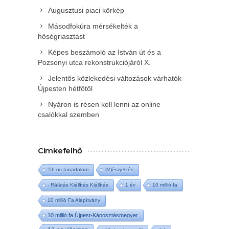
Augusztusi piaci körkép
Másodfokúra mérsékelték a
hőségriasztást
Képes beszámoló az István út és a
Pozsonyi utca rekonstrukciójáról X.
Jelentős közlekedési változások várhatók
Újpesten hétfőtől
Nyáron is résen kell lenni az online
csalókkal szemben
Címkefelhő
'56-os forradalom
(V)észjelzés
- Rálátás Kiállítás Kiállítás
1 év
10 millió fa
10 millió Fa Alapítvány
10 millió fa Újpest-Káposztásmegyer