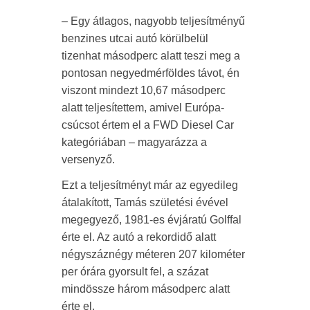
– Egy átlagos, nagyobb teljesítményű
benzines utcai autó körülbelül
tizenhat másodperc alatt teszi meg a
pontosan negyedmérföldes távot, én
viszont mindezt 10,67 másodperc
alatt teljesítettem, amivel Európa-
csúcsot értem el a FWD Diesel Car
kategóriában – magyarázza a
versenyző.
Ezt a teljesítményt már az egyedileg
átalakított, Tamás születési évével
megegyező, 1981-es évjáratú Golffal
érte el. Az autó a rekordidő alatt
négyszáznégy méteren 207 kilométer
per órára gyorsult fel, a százat
mindössze három másodperc alatt
érte el.