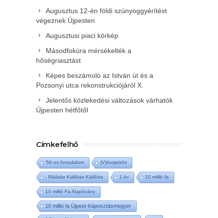
Augusztus 12-én földi szúnyoggyérítést
végeznek Újpesten
Augusztusi piaci körkép
Másodfokúra mérsékelték a
hőségriasztást
Képes beszámoló az István út és a
Pozsonyi utca rekonstrukciójáról X.
Jelentős közlekedési változások várhatók
Újpesten hétfőtől
Címkefelhő
'56-os forradalom
(V)észjelzés
- Rálátás Kiállítás Kiállítás
1 év
10 millió fa
10 millió Fa Alapítvány
10 millió fa Újpest-Káposztásmegyer