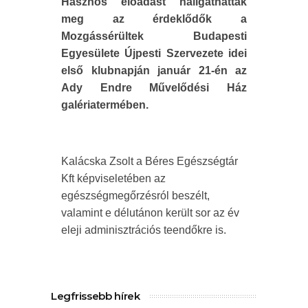
Hasznos előadást hallgathattak
meg az érdeklődők a
Mozgássérültek Budapesti
Egyesülete Újpesti Szervezete idei
első klubnapján január 21-én az
Ady Endre Művelődési Ház
galériatermében.
Kalácska Zsolt a Béres Egészségtár
Kft képviseletében az
egészségmegőrzésról beszélt,
valamint e délutánon került sor az év
eleji adminisztrációs teendőkre is.
Legfrissebb hírek