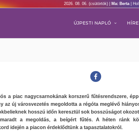
2026. 08. 06. (csütörtök) |
Ma: Berta
| Ho
ÚJPESTI NAPLÓ
HÍRE
lós a piac nagycsarnokának korszerű fűtésrendszere, ép
gy az új városvezetés megoldotta a régóta meglévő hiányo
okbelieknek hosszú időn keresztül sok bosszúságot okozot
lmaradt a megoldás, a beígért fűtés. A héten ránk kö
ord idején a piacon érdeklődtünk a tapasztalatokról.