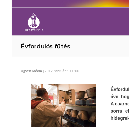
Évfordulós fűtés
Újpest Média
| 2012. február 5. 00:00
Évfordu
éve, ho
A csarn
sorra e
hidegrek