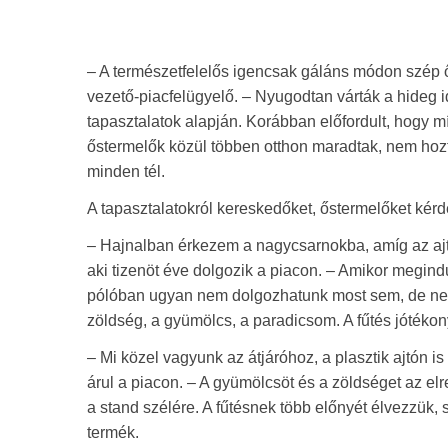
– A természetfelelős igencsak gáláns módon szép ő
vezető-piacfelügyelő. – Nyugodtan várták a hideg id
tapasztalatok alapján. Korábban előfordult, hogy m
őstermelők közül többen otthon maradtak, nem hozt
minden tél.
A tapasztalatokról kereskedőket, őstermelőket kér
– Hajnalban érkezem a nagycsarnokba, amíg az aj
aki tizenöt éve dolgozik a piacon. – Amikor megind
pólóban ugyan nem dolgozhatunk most sem, de nem 
zöldség, a gyümölcs, a paradicsom. A fűtés jóték
– Mi közel vagyunk az átjáróhoz, a plasztik ajtón 
árul a piacon. – A gyümölcsöt és a zöldséget az el
a stand szélére. A fűtésnek több előnyét élvezzük
termék.