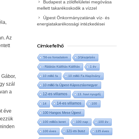
Budapest a zöldfelületei megóvása
mellett takarékoskodik a vízzel
Újpest Önkormányzatának víz- és
la,
energiatakarékossági intézkedései
an. Az
ntett
Címkefelhő
'56-os forradalom
(V)észjelzés
- Rálátás Kiállítás Kiállítás
1 év
 Gábor,
10 millió fa
10 millió Fa Alapítvány
gy szál
10 millió fa Újpest-Káposztásmegyer
 van a
12-es villamos
13. havi nyugdíj
14-es villamos
14
100
öt éve
100 Hangos Mese Újpest
yezzük
100 milliós keret
100 nap
100 év
 minden
121-es busz
100 éves
135 éves