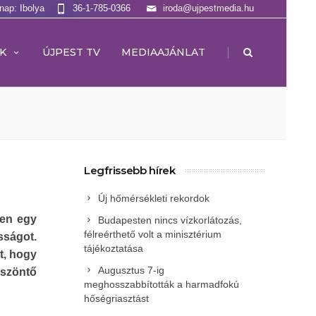
lnap: Ibolya
36-1-785-0366
iroda@ujpestmedia.hu
|
K
ÚJPEST TV
MEDIAAJÁNLAT
Legfrissebb hírek
Új hőmérsékleti rekordok
pen egy
Budapesten nincs vízkorlátozás,
félreérthető volt a minisztérium
sságot.
tájékoztatása
t, hogy
Augusztus 7-ig
szöntő
meghosszabbították a harmadfokú
hőségriasztást