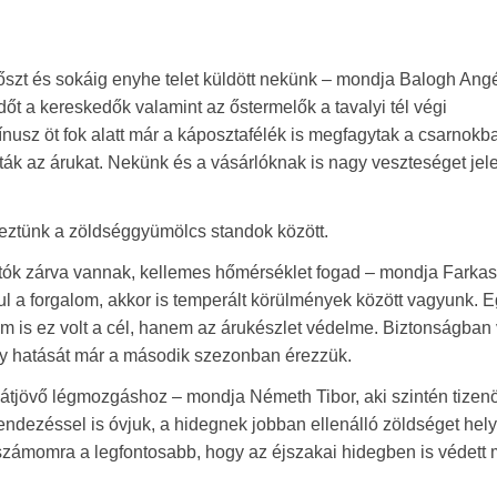
szt és sokáig enyhe telet küldött nekünk – mondja Balogh Angé
őt a kereskedők valamint az őstermelők a tavalyi tél végi
ínusz öt fok alatt már a káposztafélék is megfagytak a csarnokb
ák az árukat. Nekünk és a vásárlóknak is nagy veszteséget jele
deztünk a zöldséggyümölcs standok között.
tók zárva vannak, kellemes hőmérséklet fogad – mondja Farkas
ul a forgalom, akkor is temperált körülmények között vagyunk. E
is ez volt a cél, hanem az árukészlet védelme. Biztonságban
ony hatását már a második szezonban érezzük.
is átjövő légmozgáshoz – mondja Németh Tibor, aki szintén tizen
rendezéssel is óvjuk, a hidegnek jobban ellenálló zöldséget hel
, számomra a legfontosabb, hogy az éjszakai hidegben is védett