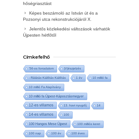
hőségriasztást
Képes beszámoló az István út és a
Pozsonyi utca rekonstrukciójáról X.
Jelentős közlekedési változások várhatók
Újpesten hétfőtől
Címkefelhő
'56-os forradalom
(V)észjelzés
- Rálátás Kiállítás Kiállítás
1 év
10 millió fa
10 millió Fa Alapítvány
10 millió fa Újpest-Káposztásmegyer
12-es villamos
13. havi nyugdíj
14
14-es villamos
100
100 Hangos Mese Újpest
100 milliós keret
100 nap
100 év
100 éves