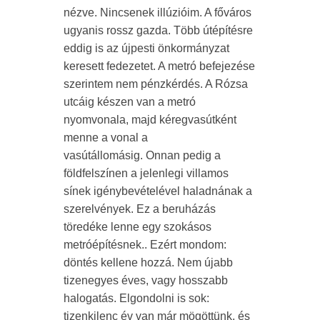
nézve. Nincsenek illúzióim. A főváros
ugyanis rossz gazda. Több útépítésre
eddig is az újpesti önkormányzat
keresett fedezetet. A metró befejezése
szerintem nem pénzkérdés. A Rózsa
utcáig készen van a metró
nyomvonala, majd kéregvasútként
menne a vonal a
vasútállomásig. Onnan pedig a
földfelszínen a jelenlegi villamos
sínek igénybevételével haladnának a
szerelvények. Ez a beruházás
töredéke lenne egy szokásos
metróépítésnek.. Ezért mondom:
döntés kellene hozzá. Nem újabb
tizenegyes éves, vagy hosszabb
halogatás. Elgondolni is sok:
tizenkilenc év van már mögöttünk, és