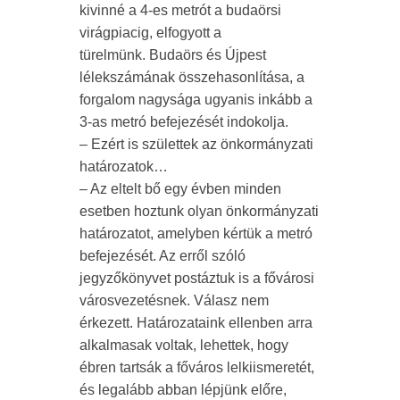
kivinné a 4-es metrót a budaörsi
virágpiacig, elfogyott a
türelmünk. Budaörs és Újpest
lélekszámának összehasonlítása, a
forgalom nagysága ugyanis inkább a
3-as metró befejezését indokolja.
– Ezért is születtek az önkormányzati
határozatok…
– Az eltelt bő egy évben minden
esetben hoztunk olyan önkormányzati
határozatot, amelyben kértük a metró
befejezését. Az erről szóló
jegyzőkönyvet postáztuk is a fővárosi
városvezetésnek. Válasz nem
érkezett. Határozataink ellenben arra
alkalmasak voltak, lehettek, hogy
ébren tartsák a főváros lelkiismeretét,
és legalább abban lépjünk előre,