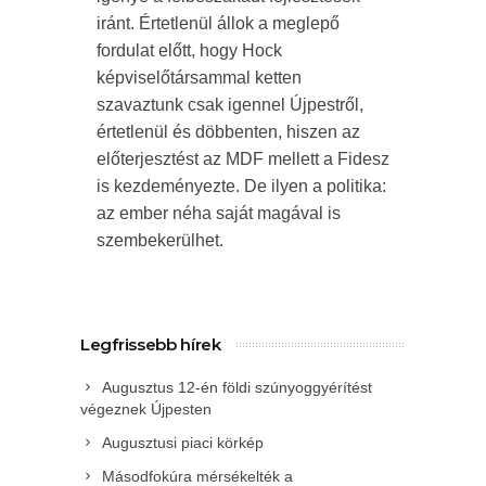
iránt. Értetlenül állok a meglepő
fordulat előtt, hogy Hock
képviselőtársammal ketten
szavaztunk csak igennel Újpestről,
értetlenül és döbbenten, hiszen az
előterjesztést az MDF mellett a Fidesz
is kezdeményezte. De ilyen a politika:
az ember néha saját magával is
szembekerülhet.
Legfrissebb hírek
Augusztus 12-én földi szúnyoggyérítést
végeznek Újpesten
Augusztusi piaci körkép
Másodfokúra mérsékelték a