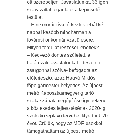
ott szerepeljen. Javaslatunkat 33 igen
szavazattal fogadta el a képviselő-
testület.
– Eme munícióval érkeztek tehát két
nappal később mindhárman a
fővárosi önkormányzat ülésére.
Milyen fordulat részesei lehettek?
– Kedvező döntés született, a
határozati javaslatunkat – testületi
zsargonnal szólva- befogadta az
előterjesztő, azaz Hagyó Miklós
főpolgármester-helyettes. Az újpesti
metró Káposztásmegyerig tartó
szakaszának megépítése így bekerült
a közlekedés fejlesztésének 2020-ig
szóló középtávú tervébe. Nyertünk 20
évet. Örülök, hogy az MDF-esekkel
támogathattam az újpesti metró