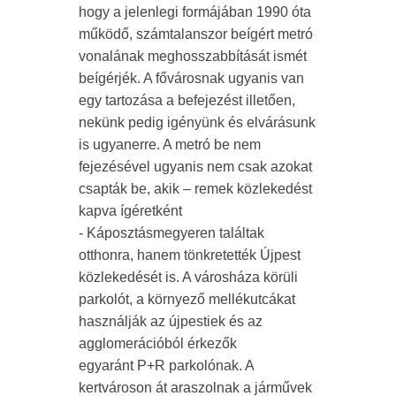
hogy a jelenlegi formájában 1990 óta
működő, számtalanszor beígért metró
vonalának meghosszabbítását ismét
beígérjék. A fővárosnak ugyanis van
egy tartozása a befejezést illetően,
nekünk pedig igényünk és elvárásunk
is ugyanerre. A metró be nem
fejezésével ugyanis nem csak azokat
csapták be, akik – remek közlekedést
kapva ígéretként
- Káposztásmegyeren találtak
otthonra, hanem tönkretették Újpest
közlekedését is. A városháza körüli
parkolót, a környező mellékutcákat
használják az újpestiek és az
agglomerációból érkezők
egyaránt P+R parkolónak. A
kertvároson át araszolnak a járművek