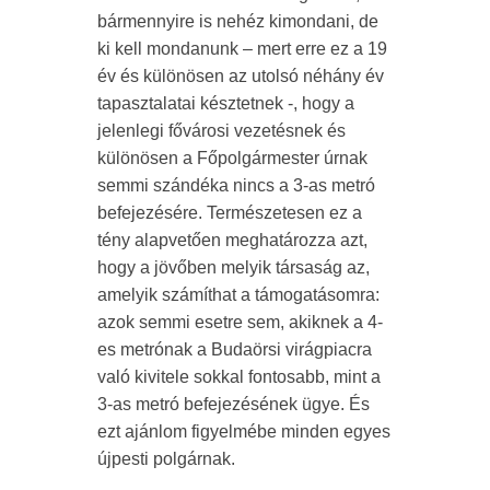
bármennyire is nehéz kimondani, de
ki kell mondanunk – mert erre ez a 19
év és különösen az utolsó néhány év
tapasztalatai késztetnek -, hogy a
jelenlegi fővárosi vezetésnek és
különösen a Főpolgármester úrnak
semmi szándéka nincs a 3-as metró
befejezésére. Természetesen ez a
tény alapvetően meghatározza azt,
hogy a jövőben melyik társaság az,
amelyik számíthat a támogatásomra:
azok semmi esetre sem, akiknek a 4-
es metrónak a Budaörsi virágpiacra
való kivitele sokkal fontosabb, mint a
3-as metró befejezésének ügye. És
ezt ajánlom figyelmébe minden egyes
újpesti polgárnak.