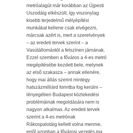
metróalagút már korábban az Újpesti
Uszodáig elkészült, így viszonylag
kisebb terjedelmű mélyépítési
munkákat kellene csak elvégezni,
márcsak azért is, mert a szerelvények
– az eredeti tervek szerint – a
Vasútállomástól a felszínen járnának.
Ezzel szemben a főváros a 4-es metró
megépítésébe kezdett bele, melynek
az első szakasza – annak ellenére,
hogy mai állás szerint mintegy
hatszázmilliárd forintba fog kerülni –
lényegében Budapest közlekedési
problémáinak megoldására nem is
nagyon alkalmas. Az eredeti tervek
szerint a 4-es metrónak
Rákospalotáig kellett volna mennie,
erről azonban a fővárosi vezetés ma