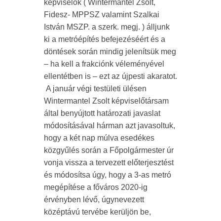
képviselők ( Wintermantel Zsolt,
Fidesz- MPPSZ valamint Szalkai
István MSZP. a szerk. megj. ) álljunk
ki a metróépítés befejezéséért és a
döntések során mindig jelenítsük meg
– ha kell a frakciónk véleményével
ellentétben is – ezt az újpesti akaratot.
A január végi testületi ülésen
Wintermantel Zsolt képviselőtársam
által benyújtott határozati javaslat
módosításával hárman azt javasoltuk,
hogy a két nap múlva esedékes
közgyűlés során a Főpolgármester úr
vonja vissza a tervezett előterjesztést
és módosítsa úgy, hogy a 3-as metró
megépítése a főváros 2020-ig
érvényben lévő, úgynevezett
középtávú tervébe kerüljön be,