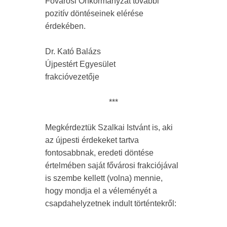
Fővárosi Önkormányzat további
pozitív döntéseinek elérése
érdekében.
Dr. Kató Balázs
Újpestért Egyesület
frakcióvezetője
***
Megkérdeztük Szalkai Istvánt is, aki
az újpesti érdekeket tartva
fontosabbnak, eredeti döntése
értelmében saját fővárosi frakciójával
is szembe kellett (volna) mennie,
hogy mondja el a véleményét a
csapdahelyzetnek indult történtekről: