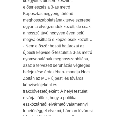
közgyűlés ülésére készített
előterjesztés a 3-as metró
Káposztásmegyerig történő
meghosszabbításának terve szerepel
ugyan a elvégzendők között, de csak
a hosszú távú,negyven éven belül
megvalósítható elképzelések között…
- Nem először hozott határozat az
újpesti képviselő-testület a 3-as metró
nyomvonalának meghosszabbítása,
azaz a tervezett beruházás végleges
befejezése érdekében- mondja Hock
Zoltán az MDF újpesti és fővárosi
képviselőjeként és
frakcióvezetőjeként. A helyi testület
elvárja tőlünk, hogy a politika
eszköztárától elvárható valamennyi
lehetőséggel élve mi, hárman fővárosi