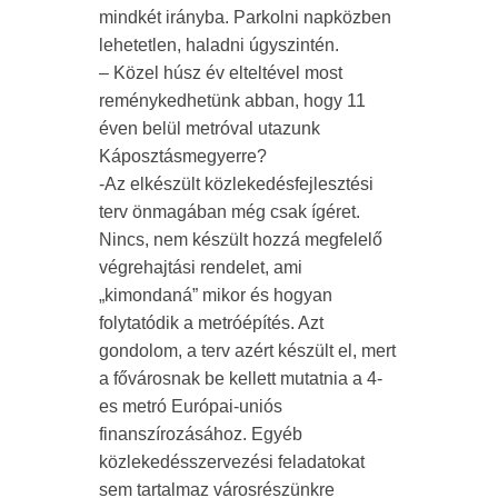
mindkét irányba. Parkolni napközben
lehetetlen, haladni úgyszintén.
– Közel húsz év elteltével most
reménykedhetünk abban, hogy 11
éven belül metróval utazunk
Káposztásmegyerre?
-Az elkészült közlekedésfejlesztési
terv önmagában még csak ígéret.
Nincs, nem készült hozzá megfelelő
végrehajtási rendelet, ami
„kimondaná” mikor és hogyan
folytatódik a metróépítés. Azt
gondolom, a terv azért készült el, mert
a fővárosnak be kellett mutatnia a 4-
es metró Európai-uniós
finanszírozásához. Egyéb
közlekedésszervezési feladatokat
sem tartalmaz városrészünkre