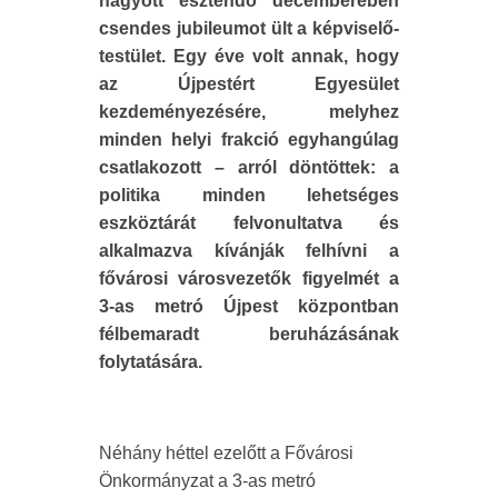
hagyott esztendő decemberében
csendes jubileumot ült a képviselő-
testület. Egy éve volt annak, hogy
az Újpestért Egyesület
kezdeményezésére, melyhez
minden helyi frakció egyhangúlag
csatlakozott – arról döntöttek: a
politika minden lehetséges
eszköztárát felvonultatva és
alkalmazva kívánják felhívni a
fővárosi városvezetők figyelmét a
3-as metró Újpest központban
félbemaradt beruházásának
folytatására.
Néhány héttel ezelőtt a Fővárosi
Önkormányzat a 3-as metró