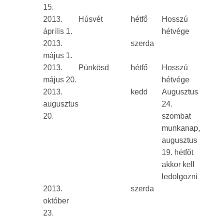
15.
2013.
Húsvét
hétfő
Hosszú
április 1.
hétvége
2013.
szerda
május 1.
2013.
Pünkösd
hétfő
Hosszú
május 20.
hétvége
2013.
kedd
Augusztus
augusztus
24.
20.
szombat
munkanap,
augusztus
19. hétfőt
akkor kell
ledolgozni
2013.
szerda
október
23.