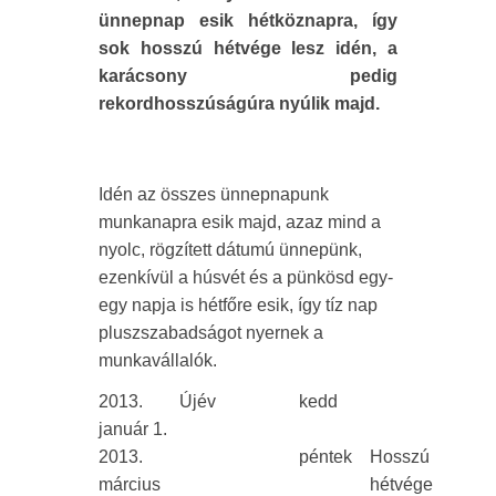
ünnepnap esik hétköznapra, így
sok hosszú hétvége lesz idén, a
karácsony pedig
rekordhosszúságúra nyúlik majd.
Idén az összes ünnepnapunk
munkanapra esik majd, azaz mind a
nyolc, rögzített dátumú ünnepünk,
ezenkívül a húsvét és a pünkösd egy-
egy napja is hétfőre esik, így tíz nap
pluszszabadságot nyernek a
munkavállalók.
2013.
Újév
kedd
január 1.
2013.
péntek
Hosszú
március
hétvége