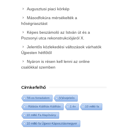
Augusztusi piaci körkép
Másodfokúra mérsékelték a
hőségriasztást
Képes beszámoló az István út és a
Pozsonyi utca rekonstrukciójáról X.
Jelentős közlekedési változások várhatók
Újpesten hétfőtől
Nyáron is résen kell lenni az online
csalókkal szemben
Címkefelhő
'56-os forradalom
(V)észjelzés
- Rálátás Kiállítás Kiállítás
1 év
10 millió fa
10 millió Fa Alapítvány
10 millió fa Újpest-Káposztásmegyer