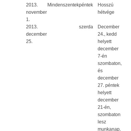
2013.
Mindenszentek
péntek
Hosszú
november
hétvége
1.
2013.
szerda
December
december
24., kedd
25.
helyett
december
7-én
szombaton,
és
december
27. péntek
helyett
december
21-én,
szombaton
lesz
munkanap.