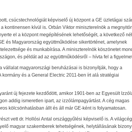
pott, csúcstechnológiát képviselő új központ a GE üzletágai sz
s a kontinensen kívül is. Orbán Viktor miniszterelnök a megnyitó
nyerte el a központ megépítésének lehetőségét, a következő n
a GE és Magyarország együttműködése sikertörténet, amelynek
kötelezettsége és munkabírása. A miniszterelnök köszönetet mon
zágon, és példát ad az együttműködésről – hívta fel a figyelmet
 vállalat magyarországi beruházásai is bizonyítják, hogy a
ormány és a General Electric 2011-ben írt alá stratégiai
gyaránt új fejezete kezdődött, amikor 1901-ben az Egyesült Izzó
on addig ismeretlen ipart, az izzólámpagyártást. A cég magas
zoros kölcsönhatásban állt és áll már GE-ként is folyamatosan.
részt vett dr. Hollósi Antal országgyűlési képviselő is. A világcég
 figyelő magyar szakemberek tehetségének, helytállásának bizony