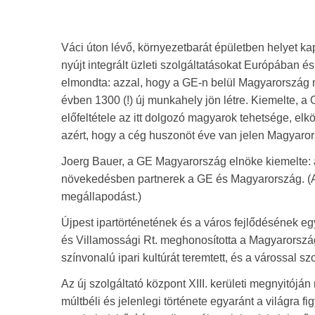
Váci úton lévő, környezetbarát épületben helyet ka
nyújt integrált üzleti szolgáltatásokat Európában é
elmondta: azzal, hogy a GE-n belül Magyarország 
évben 1300 (!) új munkahely jön létre. Kiemelte, 
előfeltétele az itt dolgozó magyarok tehetsége, el
azért, hogy a cég huszonöt éve van jelen Magyarors
Joerg Bauer, a GE Magyarország elnöke kiemelte: a
növekedésben partnerek a GE és Magyarország. (A k
megállapodást.)
Újpest ipartörténetének és a város fejlődésének e
és Villamossági Rt. meghonosította a Magyarország
színvonalú ipari kultúrát teremtett, és a várossal s
Az új szolgáltató központ XIII. kerületi megnyitóján 
múltbéli és jelenlegi története egyaránt a világra