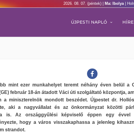
2026. 08. 07. (péntek) |
Ma: Ibolya
| Hol
ÚJPESTI NAPLÓ
HÍRE
öbb mint ezer munkahelyet teremt néhány éven belül a 
 (GE) február 18-án átadott Váci úti szolgáltató központja, 
n a miniszterelnök mondott beszédet. Újpestet dr. Hollós
lte, aki a nagyvállalat és az önkormányzat közötti pá
ja is. Az országgyűlési képviselő éppen egy évvel e
nyezte, hogy a város visszakaphassa a jelenleg kihaszn
m strandot.