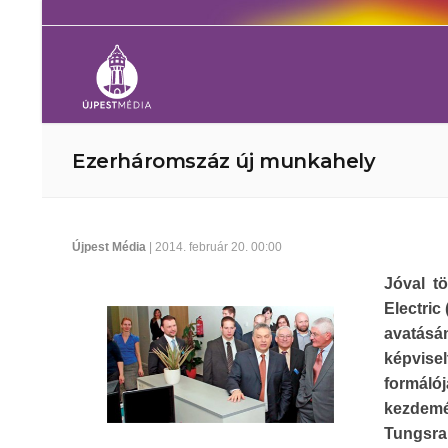
Ezerháromszáz új munkahely
Újpest Média
| 2014. február 20. 00:00
Jóval t
Electric
avatásá
képvise
formáló
kezdemé
Tungsra