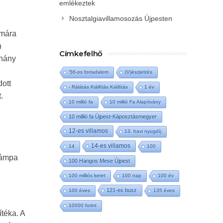
emlékeztek
Nosztalgiavillamosozás Újpesten
ámára
n
Címkefelhő
éhány
'56-os forradalom
(V)észjelzés
dott
- Rálátás Kiállítás Kiállítás
1 év
.
10 millió fa
10 millió Fa Alapítvány
10 millió fa Újpest-Káposztásmegyer
12-es villamos
13. havi nyugdíj
14-es villamos
14
100
lámpa
100 Hangos Mese Újpest
100 milliós keret
100 nap
100 év
121-es busz
100 éves
135 éves
10000 forint
ítéka. A