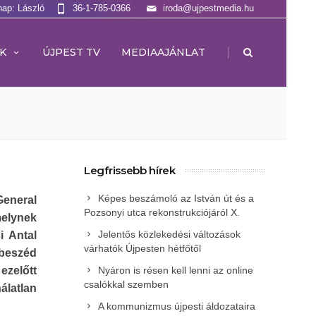
nap: László
36-1-785-0366
iroda@ujpestmedia.hu
|
K
ÚJPEST TV
MEDIAAJÁNLAT
Legfrissebb hírek
Képes beszámoló az István út és a
General
Pozsonyi utca rekonstrukciójáról X.
amelynek
Jelentős közlekedési változások
i Antal
várhatók Újpesten hétfőtől
rbeszéd
zelőtt
Nyáron is résen kell lenni az online
csalókkal szemben
álatlan
A kommunizmus újpesti áldozataira