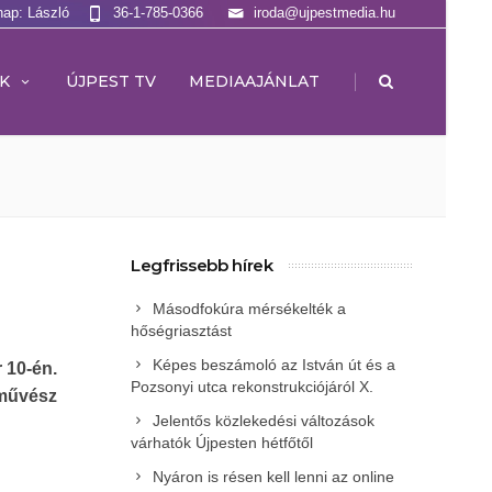
nap: László
36-1-785-0366
iroda@ujpestmedia.hu
|
K
ÚJPEST TV
MEDIAAJÁNLAT
Legfrissebb hírek
Másodfokúra mérsékelték a
hőségriasztást
Képes beszámoló az István út és a
r 10-én.
Pozsonyi utca rekonstrukciójáról X.
művész
Jelentős közlekedési változások
várhatók Újpesten hétfőtől
Nyáron is résen kell lenni az online