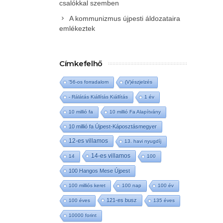
csalókkal szemben
A kommunizmus újpesti áldozataira
emlékeztek
Címkefelhő
'56-os forradalom
(V)észjelzés
- Rálátás Kiállítás Kiállítás
1 év
10 millió fa
10 millió Fa Alapítvány
10 millió fa Újpest-Káposztásmegyer
12-es villamos
13. havi nyugdíj
14-es villamos
14
100
100 Hangos Mese Újpest
100 milliós keret
100 nap
100 év
121-es busz
100 éves
135 éves
10000 forint