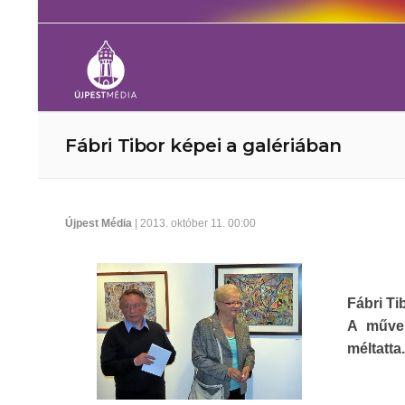
Fábri Tibor képei a galériában
Újpest Média
| 2013. október 11. 00:00
Fábri Ti
A művek
méltatta.