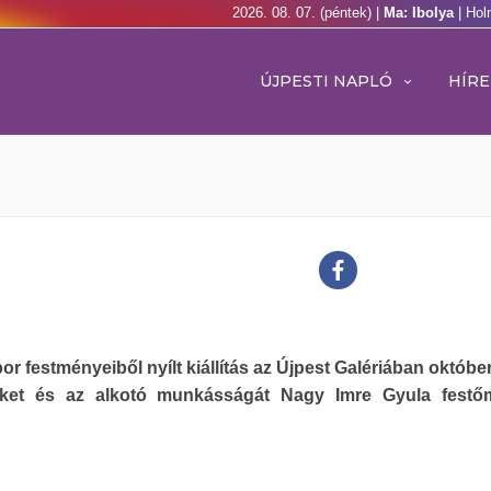
2026. 08. 07. (péntek) |
Ma: Ibolya
| Hol
ÚJPESTI NAPLÓ
HÍRE
bor festményeiből nyílt kiállítás az Újpest Galériában októbe
et és az alkotó munkásságát Nagy Imre Gyula festő