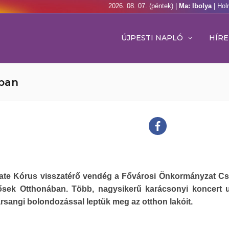
2026. 08. 07. (péntek) |
Ma: Ibolya
| Hol
ÚJPESTI NAPLÓ
HÍRE
ában
ate Kórus visszatérő vendég a Fővárosi Önkormányzat C
dősek Otthonában. Több, nagysikerű karácsonyi koncert 
rsangi bolondozással leptük meg az otthon lakóit.