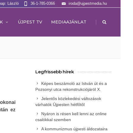
nap: László
36-1-785-0366
iroda@ujpestmedia.hu
|
K
ÚJPEST TV
MEDIAAJÁNLAT
Legfrissebb hírek
Képes beszámoló az István út és a
Pozsonyi utca rekonstrukciójáról X.
Jelentős közlekedési változások
sokonai
várhatók Újpesten hétfőtől
után ez
Nyáron is résen kell lenni az online
csalókkal szemben
A kommunizmus újpesti áldozataira