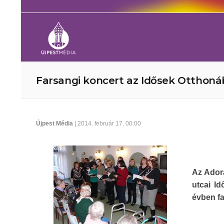
Farsangi koncert az Idősek Otthon
Újpest Média
| 2014. február 17. 00:00
Az Ador
utcai I
évben fa