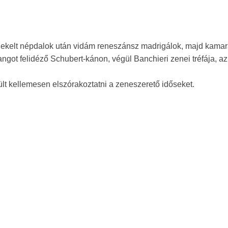
nekelt népdalok után vidám reneszánsz madrigálok, majd kama
ngot felidéző Schubert-kánon, végül Banchieri zenei tréfája, az
ült kellemesen elszórakoztatni a zeneszerető időseket.