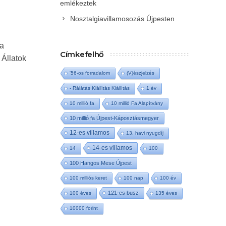
emlékeztek
Nosztalgiavillamosozás Újpesten
ra
Címkefelhő
 Állatok
'56-os forradalom
(V)észjelzés
- Rálátás Kiállítás Kiállítás
1 év
10 millió fa
10 millió Fa Alapítvány
10 millió fa Újpest-Káposztásmegyer
12-es villamos
13. havi nyugdíj
14-es villamos
14
100
100 Hangos Mese Újpest
100 milliós keret
100 nap
100 év
121-es busz
100 éves
135 éves
10000 forint