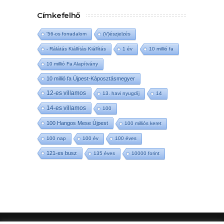
Címkefelhő
'56-os forradalom
(V)észjelzés
- Rálátás Kiállítás Kiállítás
1 év
10 millió fa
10 millió Fa Alapítvány
10 millió fa Újpest-Káposztásmegyer
12-es villamos
13. havi nyugdíj
14
14-es villamos
100
100 Hangos Mese Újpest
100 milliós keret
100 nap
100 év
100 éves
121-es busz
135 éves
10000 forint