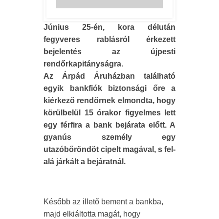
Június 25-én, kora délután
fegyveres rablásról érkezett
bejelentés az újpesti
rendőrkapitányságra.
Az Árpád Áruházban található
egyik bankfiók biztonsági őre a
kiérkező rendőrnek elmondta, hogy
körülbelül 15 órakor figyelmes lett
egy férfira a bank bejárata előtt. A
gyanús személy egy
utazóbőröndöt cipelt magával, s fel-
alá járkált a bejáratnál.
Később az illető bement a bankba,
majd elkiáltotta magát, hogy