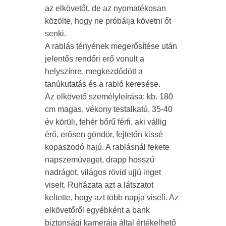
az elkövetőt, de az nyomatékosan
közölte, hogy ne próbálja követni őt
senki.
A rablás tényének megerősítése után
jelentős rendőri erő vonult a
helyszínre, megkezdődött a
tanúkutatás és a rabló keresése.
Az elkövető személyleírása: kb. 180
cm magas, vékony testalkatú, 35-40
év körüli, fehér bőrű férfi, aki vállig
érő, erősen göndör, fejtetőn kissé
kopaszodó hajú. A rablásnál fekete
napszemüveget, drapp hosszú
nadrágot, világos rövid ujjú inget
viselt. Ruházata azt a látszatot
keltette, hogy azt több napja viseli. Az
elkövetőről egyébként a bank
biztonsági kamerája által értékelhető