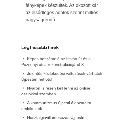
fényképek készültek. Az okozott kár
az elsődleges adatok szerint milliós
nagyságrendű.
Legfrissebb hírek
Képes beszámoló az István út és a
Pozsonyi utca rekonstrukciójáról X.
Jelentős közlekedési változások várhatók
Újpesten hétfőtől
Nyáron is résen kell lenni az online
csalókkal szemben
A kommunizmus újpesti áldozataira
emlékeztek
Nosztalgiavillamosozás Újpesten