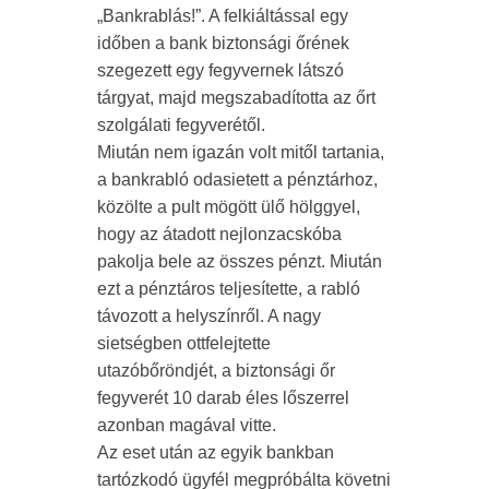
„Bankrablás!”. A felkiáltással egy
időben a bank biztonsági őrének
szegezett egy fegyvernek látszó
tárgyat, majd megszabadította az őrt
szolgálati fegyverétől.
Miután nem igazán volt mitől tartania,
a bankrabló odasietett a pénztárhoz,
közölte a pult mögött ülő hölggyel,
hogy az átadott nejlonzacskóba
pakolja bele az összes pénzt. Miután
ezt a pénztáros teljesítette, a rabló
távozott a helyszínről. A nagy
sietségben ottfelejtette
utazóbőröndjét, a biztonsági őr
fegyverét 10 darab éles lőszerrel
azonban magával vitte.
Az eset után az egyik bankban
tartózkodó ügyfél megpróbálta követni