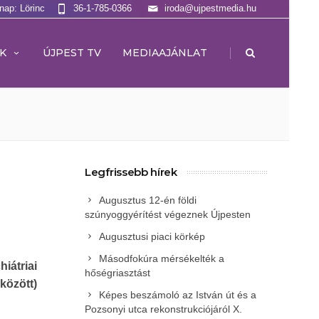
lnap: Lörinc
36-1-785-0366
iroda@ujpestmedia.hu
|
K
ÚJPEST TV
MEDIAAJÁNLAT
Legfrissebb hírek
Augusztus 12-én földi
szúnyoggyérítést végeznek Újpesten
Augusztusi piaci körkép
Másodfokúra mérsékelték a
átriai
hőségriasztást
között)
Képes beszámoló az István út és a
Pozsonyi utca rekonstrukciójáról X.