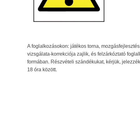
A foglalkozásokon: játékos torna, mozgásfejleszté
vizsgálata-korrekciója zajlik, és felzárkóztató fogl
formában. Részvételi szándékukat, kérjük, jelezz
18 óra között.