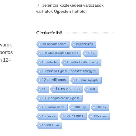
Jelentős közlekedési változások
várhatók Újpesten hétfőtől
Címkefelhő
avarok
'56-os forradalom
(V)észjelzés
oportos
- Rálátás Kiállítás Kiállítás
1 év
n 12–
10 millió fa
10 millió Fa Alapítvány
10 millió fa Újpest-Káposztásmegyer
12-es villamos
13. havi nyugdíj
14-es villamos
14
100
100 Hangos Mese Újpest
100 milliós keret
100 nap
100 év
121-es busz
100 éves
135 éves
10000 forint