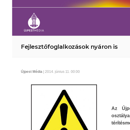
Fejlesztőfoglalkozások nyáron is
Újpest Média
| 2014. június 11. 00:00
Az Újpe
osztálya
térítésm