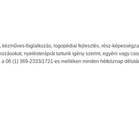
s, kézműves-foglalkozás, logopédiai fejlesztés, rész-képességz
alkozásokat, nyelésterápiát tartunk igény szerint, egyéni vagy cs
ék a 06 (1) 369-2333/1721-es melléken minden hétköznap délutá