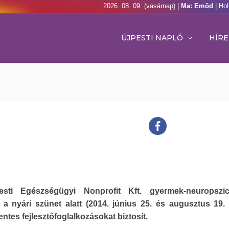
2026. 08. 09. (vasárnap) |
Ma: Emõd
| Ho
ÚJPESTI NAPLÓ
HÍRE
sti Egészségügyi Nonprofit Kft. gyermek-neuropszichi
 a nyári szünet alatt (2014. június 25. és augusztus 19. 
entes fejlesztőfoglalkozásokat biztosít.