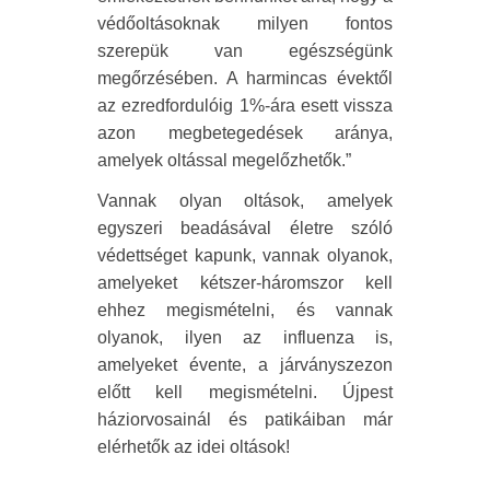
védőoltásoknak milyen fontos
szerepük van egészségünk
megőrzésében. A harmincas évektől
az ezredfordulóig 1%-ára esett vissza
azon megbetegedések aránya,
amelyek oltással megelőzhetők.”
Vannak olyan oltások, amelyek
egyszeri beadásával életre szóló
védettséget kapunk, vannak olyanok,
amelyeket kétszer-háromszor kell
ehhez megismételni, és vannak
olyanok, ilyen az influenza is,
amelyeket évente, a járványszezon
előtt kell megismételni. Újpest
háziorvosainál és patikáiban már
elérhetők az idei oltások!