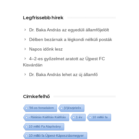
Legfrissebb hírek
Dr. Baka András az egyedüli államfőjelölt
Délben bezárnak a légkondi nélküli posták
Napos időnk lesz
4–2-es győzelmet aratott az Újpest FC
Kisvárdán
Dr. Baka András lehet az új államfő
Címkefelhő
'56-os forradalom
(V)észjelzés
- Rálátás Kiállítás Kiállítás
1 év
10 millió fa
10 millió Fa Alapítvány
10 millió fa Újpest-Káposztásmegyer