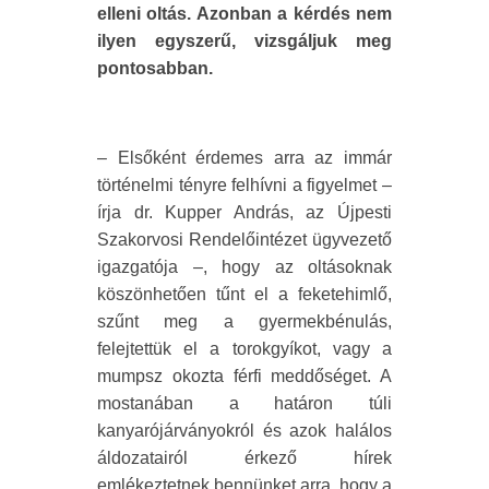
elleni oltás. Azonban a kérdés nem
ilyen egyszerű, vizsgáljuk meg
pontosabban.
– Elsőként érdemes arra az immár
történelmi tényre felhívni a figyelmet –
írja dr. Kupper András, az Újpesti
Szakorvosi Rendelőintézet ügyvezető
igazgatója –, hogy az oltásoknak
köszönhetően tűnt el a feketehimlő,
szűnt meg a gyermekbénulás,
felejtettük el a torokgyíkot, vagy a
mumpsz okozta férfi meddőséget. A
mostanában a határon túli
kanyarójárványokról és azok halálos
áldozatairól érkező hírek
emlékeztetnek bennünket arra, hogy a