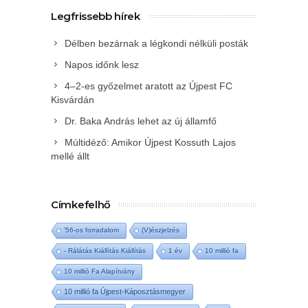
Legfrissebb hírek
Délben bezárnak a légkondi nélküli posták
Napos időnk lesz
4–2-es győzelmet aratott az Újpest FC
Kisvárdán
Dr. Baka András lehet az új államfő
Múltidéző: Amikor Újpest Kossuth Lajos
mellé állt
Címkefelhő
'56-os forradalom
(V)észjelzés
- Rálátás Kiállítás Kiállítás
1 év
10 millió fa
10 millió Fa Alapítvány
10 millió fa Újpest-Káposztásmegyer