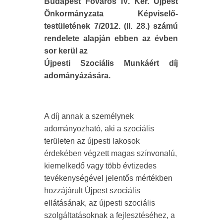
Budapest Főváros IV. Ker. Újpest
Önkormányzata Képviselő-
testületének 7/2012. (II. 28.) számú
rendelete alapján ebben az évben
sor kerül az
Újpesti Szociális Munkáért díj
adományázására.
A díj annak a személynek
adományozható, aki a szociális
területen az újpesti lakosok
érdekében végzett magas színvonalú,
kiemelkedő vagy több évtizedes
tevékenységével jelentős mértékben
hozzájárult Újpest szociális
ellátásának, az újpesti szociális
szolgáltatásoknak a fejlesztéséhez, a