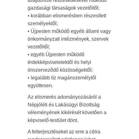
tulajdonosi részesedésével működő
gazdasági társaságok vezetőitől;
• korábban elismerésben részesített
személyektől;
• Újpesten működő egyéb állami vagy
önkormányzati intézmények, szervek
vezetőitől;
• egyéb Újpesten működő
érdekképviseletektől és helyi
önszerveződő közösségektől;
• legalább tíz magánszemélytől
együttesen.
Az elismerés adományozásáról a
Népjóléti és Lakásügyi Bizottság
véleményének kikérését követően a
képviselő-testület dönt.
A felterjesztéseket az erre a célra