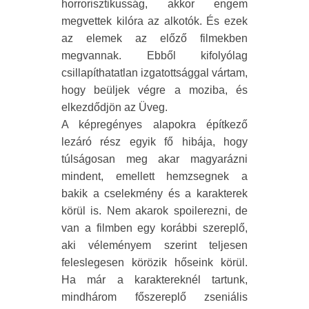
horrorisztikusság, akkor engem
megvettek kilóra az alkotók. És ezek
az elemek az előző filmekben
megvannak. Ebből kifolyólag
csillapíthatatlan izgatottsággal vártam,
hogy beüljek végre a moziba, és
elkezdődjön az Üveg.
A képregényes alapokra építkező
lezáró rész egyik fő hibája, hogy
túlságosan meg akar magyarázni
mindent, emellett hemzsegnek a
bakik a cselekmény és a karakterek
körül is. Nem akarok spoilerezni, de
van a filmben egy korábbi szereplő,
aki véleményem szerint teljesen
feleslegesen körözik hőseink körül.
Ha már a karaktereknél tartunk,
mindhárom főszereplő zseniális