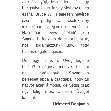
alakítást nyújt, de a történet túl nagy
hangsúlyt fektet Jamey McAvoy-ra, és
ezáltal Bruce Willis teljesen háttérbe
szorul, pedig a cselekmény
fókuszában elvileg neki kellene állnia.
Hasonlóan kevés játékidőt kap
Samuel L. Jackson, de mikor őt látjuk,
nos, fogalmazzunk úgy, hogy
hátborzongató a pasas.
De hogy mi is az Üveg legfőbb
hibája? Túlságosan meg akart felelni
az elvárásoknak. Shyamalan
beleesett abba a csapdába, hogy túl
nagyot akart álmodni, de végül csak
egy félig üres, áttetsző Üveget
kaptunk.
Helmeczi Benjamin