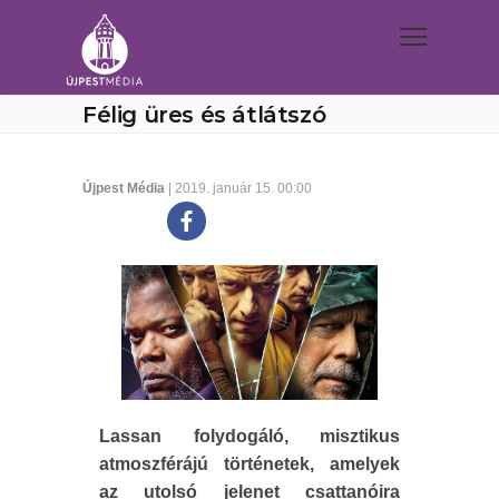
Félig üres és átlátszó
Újpest Média
| 2019. január 15. 00:00
Lassan folydogáló, misztikus
atmoszférájú történetek, amelyek
az utolsó jelenet csattanóira