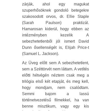
zárják, ahol egy magukat
szuperhősöknek gondoló betegekre
szakosodott orvos, dr. Ellie Staple
(Sarah Paulson) praktizál.
Hamarosan kiderül, hogy ebben az
intézményben kezelik A
sebezhetetlenből jól ismert David
Dunn ősellenségét is, Elijah Price-t
(Samuel L. Jackson).
Az Üveg előtt sem A sebezhetetlent,
sem a Széttörvét nem láttam. A vetítés
előtti hétvégén néztem csak meg a
trilógia első két etapját, és meg kell,
hogy mondjam, nem csalódtam.
Semmi bajom a lassú
történetvezetésű filmekkel, ha van
benne misztikum, vagy egy kis