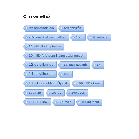
Címkefelhő
'56-os forradalom
(V)észjelzés
- Rálátás Kiállítás Kiállítás
1 év
10 millió fa
10 millió Fa Alapítvány
10 millió fa Újpest-Káposztásmegyer
12-es villamos
13. havi nyugdíj
14
14-es villamos
100
100 Hangos Mese Újpest
100 milliós keret
100 nap
100 év
100 éves
121-es busz
135 éves
10000 forint