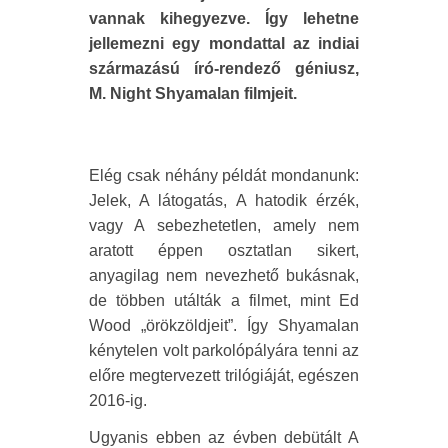
vannak kihegyezve. Így lehetne
jellemezni egy mondattal az indiai
származású író-rendező géniusz,
M. Night Shyamalan filmjeit.
Elég csak néhány példát mondanunk:
Jelek, A látogatás, A hatodik érzék,
vagy A sebezhetetlen, amely nem
aratott éppen osztatlan sikert,
anyagilag nem nevezhető bukásnak,
de többen utálták a filmet, mint Ed
Wood „örökzöldjeit”. Így Shyamalan
kénytelen volt parkolópályára tenni az
előre megtervezett trilógiáját, egészen
2016-ig.
Ugyanis ebben az évben debütált A