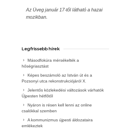
Az Üveg január 17-től látható a hazai
mozikban.
Legfrissebb hírek
Másodfokúra mérsékelték a
hőségriasztást
Képes beszámoló az István út és a
Pozsonyi utca rekonstrukciójáról X.
Jelentős közlekedési változások várhatók
Újpesten hétfőtől
Nyáron is résen kell lenni az online
csalókkal szemben
A kommunizmus újpesti áldozataira
emlékeztek