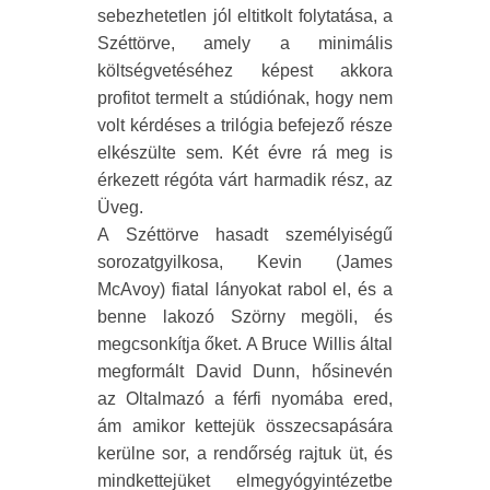
sebezhetetlen jól eltitkolt folytatása, a
Széttörve, amely a minimális
költségvetéséhez képest akkora
profitot termelt a stúdiónak, hogy nem
volt kérdéses a trilógia befejező része
elkészülte sem. Két évre rá meg is
érkezett régóta várt harmadik rész, az
Üveg.
A Széttörve hasadt személyiségű
sorozatgyilkosa, Kevin (James
McAvoy) fiatal lányokat rabol el, és a
benne lakozó Szörny megöli, és
megcsonkítja őket. A Bruce Willis által
megformált David Dunn, hősinevén
az Oltalmazó a férfi nyomába ered,
ám amikor kettejük összecsapására
kerülne sor, a rendőrség rajtuk üt, és
mindkettejüket elmegyógyintézetbe