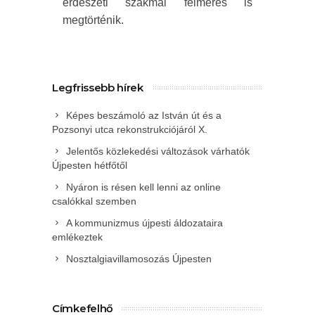
erdészeti szakmai felmérés is
megtörténik.
Legfrissebb hírek
Képes beszámoló az István út és a
Pozsonyi utca rekonstrukciójáról X.
Jelentős közlekedési változások várhatók
Újpesten hétfőtől
Nyáron is résen kell lenni az online
csalókkal szemben
A kommunizmus újpesti áldozataira
emlékeztek
Nosztalgiavillamosozás Újpesten
Címkefelhő