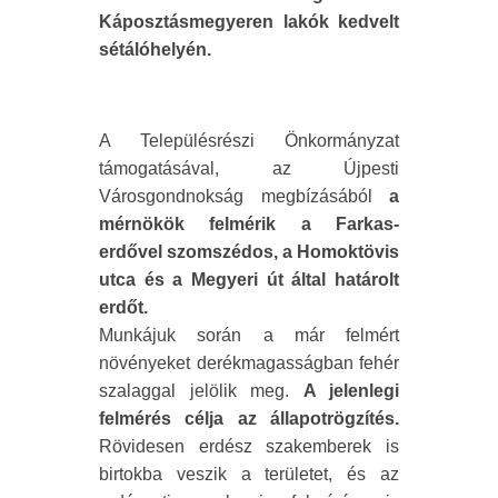
Káposztásmegyeren lakók kedvelt
sétálóhelyén.
A Településrészi Önkormányzat
támogatásával, az Újpesti
Városgondnokság megbízásából
a
mérnökök felmérik a Farkas-
erdővel szomszédos, a Homoktövis
utca és a Megyeri út által határolt
erdőt.
Munkájuk során a már felmért
növényeket derékmagasságban fehér
szalaggal jelölik meg.
A jelenlegi
felmérés célja az állapotrögzítés.
Rövidesen erdész szakemberek is
birtokba veszik a területet, és az