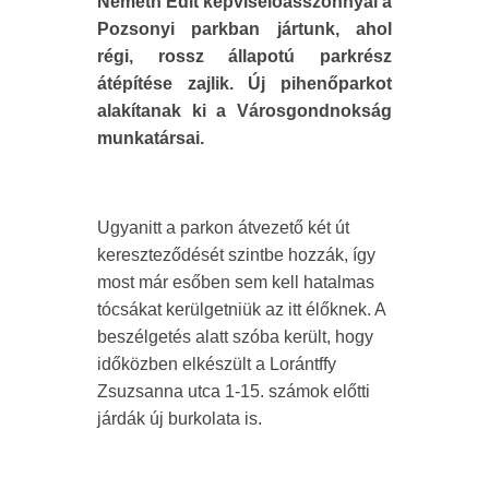
Németh Edit képviselőasszonnyal a
Pozsonyi parkban jártunk, ahol
régi, rossz állapotú parkrész
átépítése zajlik. Új pihenőparkot
alakítanak ki a Városgondnokság
munkatársai.
Ugyanitt a parkon átvezető két út
kereszteződését szintbe hozzák, így
most már esőben sem kell hatalmas
tócsákat kerülgetniük az itt élőknek. A
beszélgetés alatt szóba került, hogy
időközben elkészült a Lorántffy
Zsuzsanna utca 1-15. számok előtti
járdák új burkolata is.