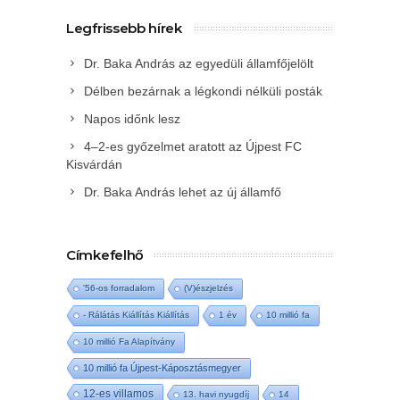
Legfrissebb hírek
Dr. Baka András az egyedüli államfőjelölt
Délben bezárnak a légkondi nélküli posták
Napos időnk lesz
4–2-es győzelmet aratott az Újpest FC
Kisvárdán
Dr. Baka András lehet az új államfő
Címkefelhő
'56-os forradalom
(V)észjelzés
- Rálátás Kiállítás Kiállítás
1 év
10 millió fa
10 millió Fa Alapítvány
10 millió fa Újpest-Káposztásmegyer
12-es villamos
13. havi nyugdíj
14