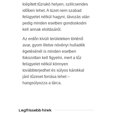
kiépített tűzrakó helyen, szélcsendes
időben lehet. A tüzet nem szabad
felügyelet nélkül hagyni, távozás után
pedig minden esetben gondoskodni
kell annak eloltásáról.
Az erdőn kívüli területeken történő
avar, gyom illetve növényi hulladék
égetésénél is minden esetben
fokozottan kell figyelni, mert a tűz
felügyelet nélkül könnyen
továbbterjedhet és súlyos károkkal
járó tűzeset forrása lehet –
hangsúlyozza a tárca.
Legfrissebb hírek