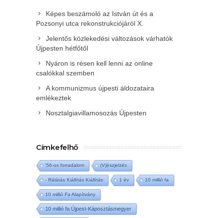
Képes beszámoló az István út és a
Pozsonyi utca rekonstrukciójáról X.
Jelentős közlekedési változások várhatók
Újpesten hétfőtől
Nyáron is résen kell lenni az online
csalókkal szemben
A kommunizmus újpesti áldozataira
emlékeztek
Nosztalgiavillamosozás Újpesten
Címkefelhő
'56-os forradalom
(V)észjelzés
- Rálátás Kiállítás Kiállítás
1 év
10 millió fa
10 millió Fa Alapítvány
10 millió fa Újpest-Káposztásmegyer