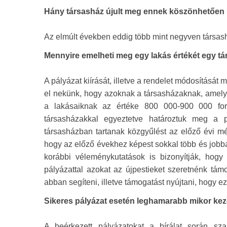
Hány társasház újult meg ennek köszönhetően
Az elmúlt években eddig több mint negyven társashá
Mennyire emelheti meg egy lakás értékét egy tár
A pályázat kiírását, illetve a rendelet módosítás
el nekünk, hogy azoknak a társasházaknak, amelye
a lakásaiknak az értéke 800 000-900 000 fori
társasházakkal egyeztetve határoztuk meg a p
társasházban tartanak közgyűlést az előző évi m
hogy az előző évekhez képest sokkal több és jobban
korábbi véleménykutatások is bizonyítják, hogy
pályázattal azokat az újpestieket szeretnénk támo
abban segíteni, illetve támogatást nyújtani, hogy 
Sikeres pályázat esetén leghamarabb mikor k
A beérkezett pályázatokat a bírálat során sza