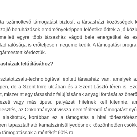
ta számottevő támogatást biztosít a társasházi közösségek fe
 zajló beruházások eredményeképpen felértékelődtek a jó közl
mellett egyre több társasház vágott bele energetikai és esz
 eladhatósága is erőteljesen megemelkedik. A támogatási progr
gármestert kérdeztük.
sasházak felújításához?
ztatottzsalu-technológiával épített társasház van, amelyek a
epen, de a Szent Imre utcában és a Szent László téren is. Ez
t, miszerint egy társasház felújításának anyagi forrását az önerő
ézeti vagy más típusú pályázati hitelnek kell kitennie, a
rlesztés, az Önkormányzat vissza nem térítendő támogatást nyúj
alakítottuk, korábban ez a támogatás a hitel törlesztőrész
ben tapasztalható kamatszintsüllyedésnek köszönhetően csökk
 a támogatásnak a mértékét 60%-ra.