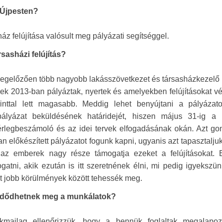
 Újpesten?
z felújítása valósult meg pályázati segítséggel.
sasházi felújítás?
át megelőzően több nagyobb lakásszövetkezet és társasházkezel
k 2013-ban pályáztak, nyertek és amelyekben felújításokat vé
nttal lett magasabb. Meddig lehet benyújtani a pályázat
ályázat beküldésének határidejét, hiszen május 31-ig a 
érlegbeszámoló és az idei tervek elfogadásának okán. Azt go
 előkészített pályázatot fogunk kapni, ugyanis azt tapasztaljuk
 az emberek nagy része támogatja ezeket a felújításokat. 
gatni, akik ezután is itt szeretnének élni, mi pedig igyekszü
ezt jobb körülmények között tehessék meg.
ezdődhetnek meg a munkálatok?
kmailag ellenőrizzük, hogy a bennük foglaltak megalapozo