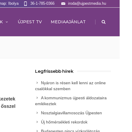
lnap: Ibolya
36-1-785-0366
iroda@ujpestmedia.hu
|
K
ÚJPEST TV
MEDIAAJÁNLAT
Legfrissebb hírek
Nyáron is résen kell lenni az online
csalókkal szemben
A kommunizmus újpesti áldozataira
kezetek
emlékeztek
ősszel
Nosztalgiavillamosozás Újpesten
Új hőmérsékleti rekordok
Budapesten nincs vízkorlátozás,