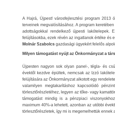
A Hajrá, Újpest! városfejlesztési program 2013 ó
terveinek megvalósításához. A program keretében
adottságokkal rendelkező újpesti lakótelepek. E
felújításokba, ezek révén az ingatlanok értéke és
Molnár Szabolcs
gazdasági ügyekért felelős alpol
Milyen támogatást nyújt az Önkormányzat a tár
Újpesten nagyon sok olyan panel-, tégla- és csús
évektől kezdve épültek, nemcsak az Izzó lakótel
felújítására az Önkormányzat alkotott egy rendelete
valamilyen megtakarításhoz kapcsolódó pénzint
törlesztőrészletéhez, legyen az tőke- vagy kamattö
támogatást mindig is a pénzpiaci viszonyokhoz 
maximum 40%-a lehetett, azonban az utóbbi évek
törlesztőrészletek, így mi is megemelhettük ennek