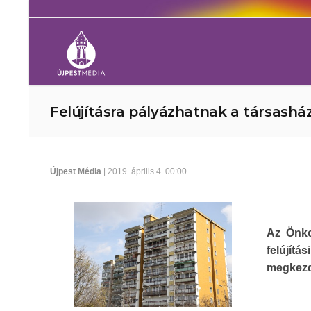
Felújításra pályázhatnak a társashá
Újpest Média
| 2019. április 4. 00:00
Az Önko
felújít
megkezd