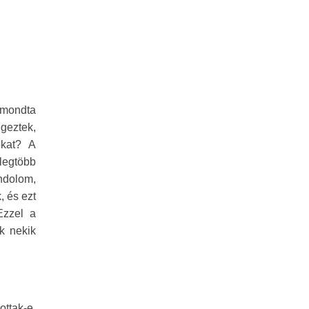
ő mondta
geztek,
okat? A
legtöbb
ndolom,
, és ezt
Ezzel a
nk nekik
ttak-e.