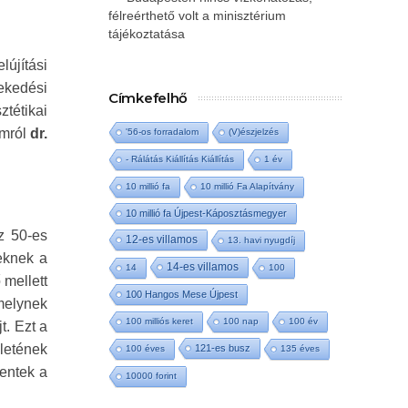
félreérthető volt a minisztérium
tájékoztatása
lújítási
ekedési
Címkefelhő
tétikai
amról
dr.
'56-os forradalom
(V)észjelzés
- Rálátás Kiállítás Kiállítás
1 év
10 millió fa
10 millió Fa Alapítvány
10 millió fa Újpest-Káposztásmegyer
z 50-es
12-es villamos
13. havi nyugdíj
eknek a
14-es villamos
14
100
 mellett
100 Hangos Mese Újpest
melynek
100 milliós keret
100 nap
100 év
t. Ezt a
letének
121-es busz
100 éves
135 éves
entek a
10000 forint