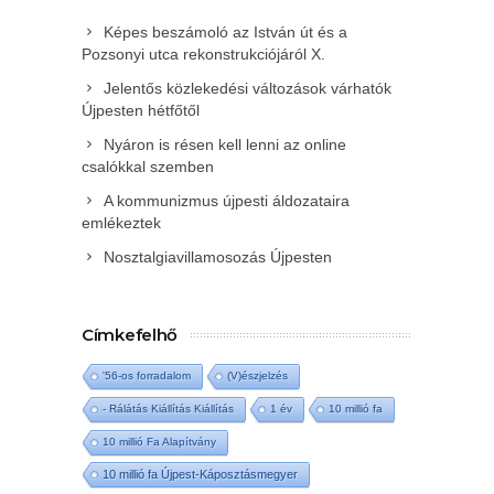
Képes beszámoló az István út és a
Pozsonyi utca rekonstrukciójáról X.
Jelentős közlekedési változások várhatók
Újpesten hétfőtől
Nyáron is résen kell lenni az online
csalókkal szemben
A kommunizmus újpesti áldozataira
emlékeztek
Nosztalgiavillamosozás Újpesten
Címkefelhő
'56-os forradalom
(V)észjelzés
- Rálátás Kiállítás Kiállítás
1 év
10 millió fa
10 millió Fa Alapítvány
10 millió fa Újpest-Káposztásmegyer