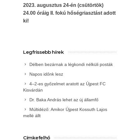
2023. augusztus 24-én (csütörtök)
24.00 óráig II. fokú hőségriasztást adott
ki!
Legfrissebb hírek
Délben bezárnak a légkondi nélküli posták
Napos időnk lesz
4–2-es győzelmet aratott az Újpest FC
Kisvárdán
Dr. Baka András lehet az új államfő
Múltidéző: Amikor Újpest Kossuth Lajos
mellé állt
Címkefelhő