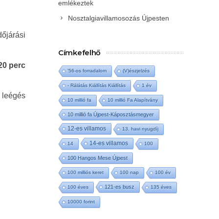
emlékeztek
Nosztalgiavillamosozás Újpesten
dőjárási
Címkefelhő
20 perc
'56-os forradalom
(V)észjelzés
- Rálátás Kiállítás Kiállítás
1 év
 leégés
10 millió fa
10 millió Fa Alapítvány
10 millió fa Újpest-Káposztásmegyer
12-es villamos
13. havi nyugdíj
14-es villamos
14
100
100 Hangos Mese Újpest
100 milliós keret
100 nap
100 év
121-es busz
100 éves
135 éves
10000 forint