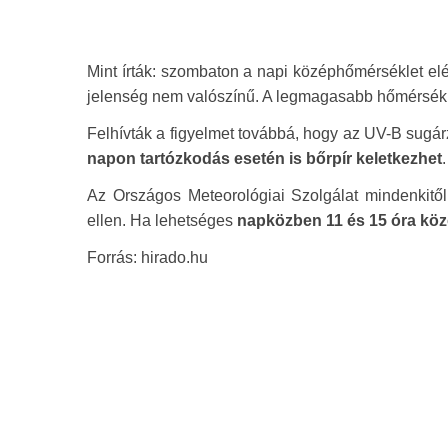
Mint írták: szombaton a napi középhőmérséklet elér
jelenség nem valószínű. A legmagasabb hőmérsék
Felhívták a figyelmet továbbá, hogy az UV-B sugárz
napon tartózkodás esetén is bőrpír keletkezhet
.
Az Országos Meteorológiai Szolgálat mindenkitől
ellen. Ha lehetséges
napközben 11 és 15 óra közö
Forrás: hirado.hu