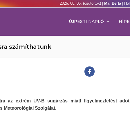
2026. 08. 06. (csütörtök) |
Ma: Berta
| Ho
ÚJPESTI NAPLÓ
HÍRE
sra számíthatunk
ra az extrém UV-B sugárzás miatt figyelmeztetést adot
 Meteorológiai Szolgálat.