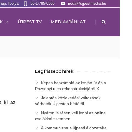
lnap: Ibolya
36-1-785-0366
iroda@ujpestmedia.hu
|
K
ÚJPEST TV
MEDIAAJÁNLAT
Legfrissebb hírek
Képes beszámoló az István út és a
Pozsonyi utca rekonstrukciójáról X.
Jelentős közlekedési változások
t ki az
várhatók Újpesten hétfőtől
Nyáron is résen kell lenni az online
csalókkal szemben
A kommunizmus újpesti áldozataira