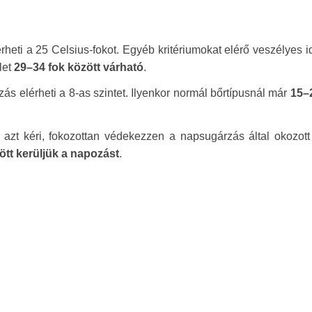
heti a 25 Celsius-fokot. Egyéb kritériumokat elérő veszélyes i
let
29–34 fok között várható
.
ás elérheti a 8-as szintet. Ilyenkor normál bőrtípusnál már
15–
 azt kéri, fokozottan védekezzen a napsugárzás által okozott
tt kerüljük a napozást
.