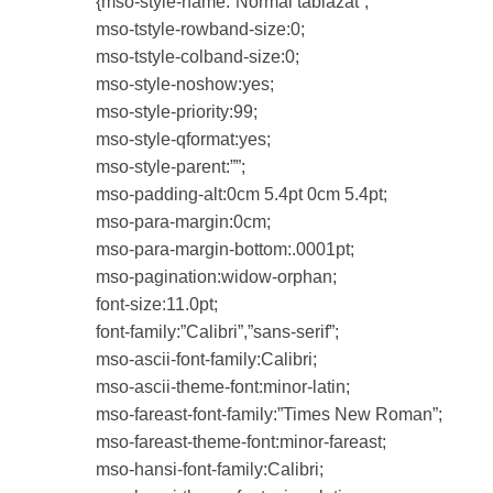
{mso-style-name:”Normál táblázat”;
mso-tstyle-rowband-size:0;
mso-tstyle-colband-size:0;
mso-style-noshow:yes;
mso-style-priority:99;
mso-style-qformat:yes;
mso-style-parent:””;
mso-padding-alt:0cm 5.4pt 0cm 5.4pt;
mso-para-margin:0cm;
mso-para-margin-bottom:.0001pt;
mso-pagination:widow-orphan;
font-size:11.0pt;
font-family:”Calibri”,”sans-serif”;
mso-ascii-font-family:Calibri;
mso-ascii-theme-font:minor-latin;
mso-fareast-font-family:”Times New Roman”;
mso-fareast-theme-font:minor-fareast;
mso-hansi-font-family:Calibri;