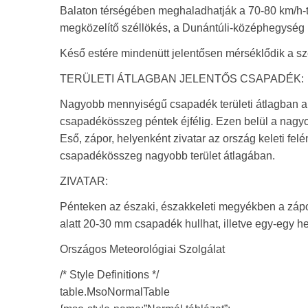
Balaton térségében meghaladhatják a 70-80 km/h-t
megközelítő széllökés, a Dunántúli-középhegység
Késő estére mindenütt jelentősen mérséklődik a sz
TERÜLETI ÁTLAGBAN JELENTŐS CSAPADÉK:
Nagyobb mennyiségű csapadék területi átlagban a D
csapadékösszeg péntek éjfélig. Ezen belül a nagy
Eső, zápor, helyenként zivatar az ország keleti fel
csapadékösszeg nagyobb terület átlagában.
ZIVATAR:
Pénteken az északi, északkeleti megyékben a zápor
alatt 20-30 mm csapadék hullhat, illetve egy-egy hel
Országos Meteorológiai Szolgálat
/* Style Definitions */
table.MsoNormalTable