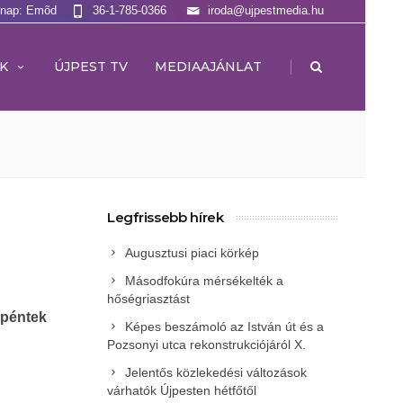
lnap: Emõd
36-1-785-0366
iroda@ujpestmedia.hu
|
K
ÚJPEST TV
MEDIAAJÁNLAT
Legfrissebb hírek
Augusztusi piaci körkép
Másodfokúra mérsékelték a
hőségriasztást
 péntek
Képes beszámoló az István út és a
Pozsonyi utca rekonstrukciójáról X.
Jelentős közlekedési változások
várhatók Újpesten hétfőtől