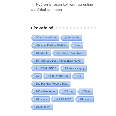
Nyáron is résen kell lenni az online
csalókkal szemben
Címkefelhő
'56-os forradalom
(V)észjelzés
- Rálátás Kiállítás Kiállítás
1 év
10 millió fa
10 millió Fa Alapítvány
10 millió fa Újpest-Káposztásmegyer
12-es villamos
13. havi nyugdíj
14-es villamos
14
100
100 Hangos Mese Újpest
100 milliós keret
100 nap
100 év
121-es busz
100 éves
135 éves
10000 forint