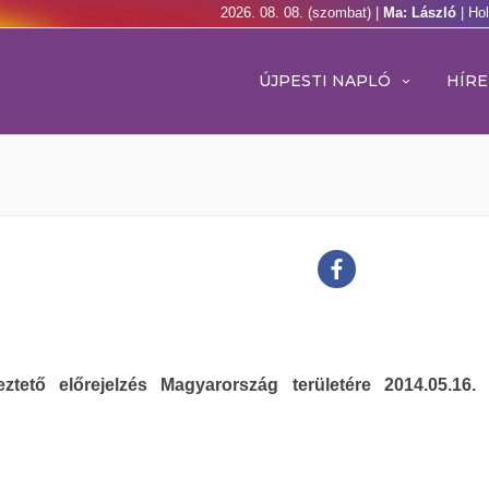
2026. 08. 08. (szombat) |
Ma: László
| Ho
ÚJPESTI NAPLÓ
HÍRE
eztető előrejelzés Magyarország területére 2014.05.16.