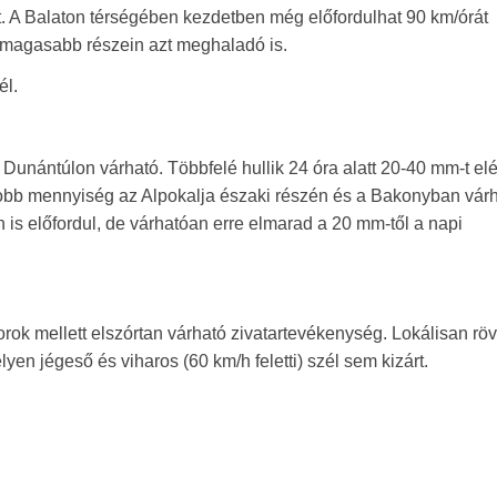
. A Balaton térségében kezdetben még előfordulhat 90 km/órát
 magasabb részein azt meghaladó is.
él.
unántúlon várható. Többfelé hullik 24 óra alatt 20-40 mm-t el
obb mennyiség az Alpokalja északi részén és a Bakonyban várh
én is előfordul, de várhatóan erre elmarad a 20 mm-től a napi
ok mellett elszórtan várható zivatartevékenység. Lokálisan röv
yen jégeső és viharos (60 km/h feletti) szél sem kizárt.