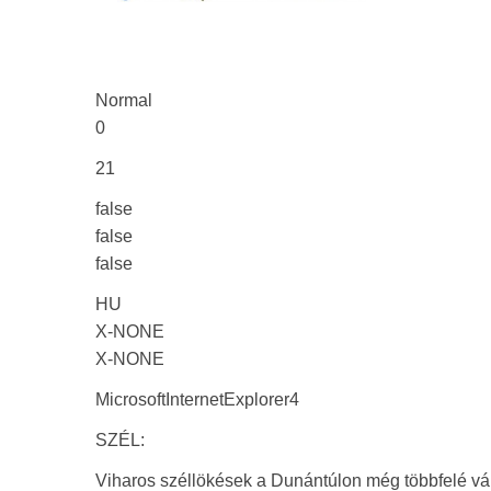
Normal
0
21
false
false
false
HU
X-NONE
X-NONE
MicrosoftInternetExplorer4
SZÉL:
Viharos széllökések a Dunántúlon még többfelé vár