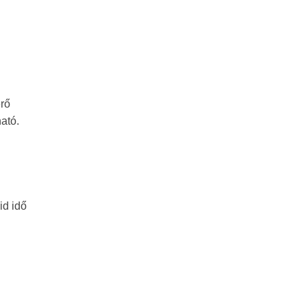
érő
ató.
id idő