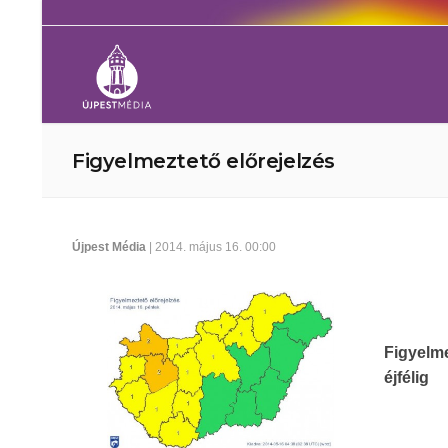
Figyelmeztető előrejelzés
Újpest Média
| 2014. május 16. 00:00
Figyelm
éjfélig