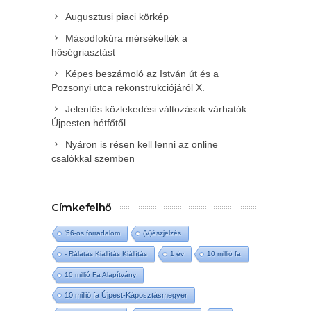
Augusztusi piaci körkép
Másodfokúra mérsékelték a
hőségriasztást
Képes beszámoló az István út és a
Pozsonyi utca rekonstrukciójáról X.
Jelentős közlekedési változások várhatók
Újpesten hétfőtől
Nyáron is résen kell lenni az online
csalókkal szemben
Címkefelhő
'56-os forradalom
(V)észjelzés
- Rálátás Kiállítás Kiállítás
1 év
10 millió fa
10 millió Fa Alapítvány
10 millió fa Újpest-Káposztásmegyer