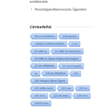
emlékeztek
Nosztalgiavillamosozás Újpesten
Címkefelhő
'56-os forradalom
(V)észjelzés
- Rálátás Kiállítás Kiállítás
1 év
10 millió fa
10 millió Fa Alapítvány
10 millió fa Újpest-Káposztásmegyer
12-es villamos
13. havi nyugdíj
14-es villamos
14
100
100 Hangos Mese Újpest
100 milliós keret
100 nap
100 év
121-es busz
100 éves
135 éves
10000 forint