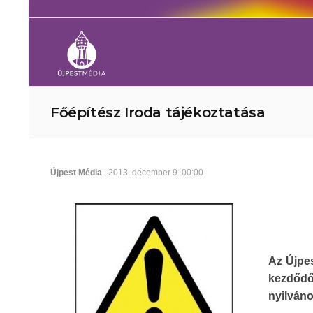
Főépítész Iroda tájékoztatása
Újpest Média
| 2013. december 9. 00:00
Az Újpe
kezdődőe
nyilváno