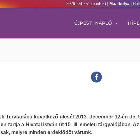
2026. 08. 07. (péntek) |
Ma: Ibolya
| Hol
ÚJPESTI NAPLÓ
HÍRE
sti Tervtanács következő ülését
2013. december 12-én de. 
n tartja a Hivatal István út 15. III. emeleti tárgyalójában. A
sak, melyre minden érdeklődőt várunk.