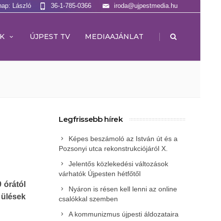
nap: László
36-1-785-0366
iroda@ujpestmedia.hu
|
K
ÚJPEST TV
MEDIAAJÁNLAT
Legfrissebb hírek
Képes beszámoló az István út és a
Pozsonyi utca rekonstrukciójáról X.
Jelentős közlekedési változások
várhatók Újpesten hétfőtől
9
órától
Nyáron is résen kell lenni az online
z ülések
csalókkal szemben
A kommunizmus újpesti áldozataira