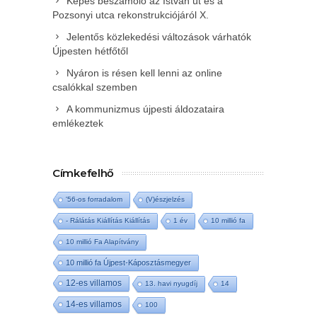
Képes beszámoló az István út és a
Pozsonyi utca rekonstrukciójáról X.
Jelentős közlekedési változások várhatók
Újpesten hétfőtől
Nyáron is résen kell lenni az online
csalókkal szemben
A kommunizmus újpesti áldozataira
emlékeztek
Címkefelhő
'56-os forradalom
(V)észjelzés
- Rálátás Kiállítás Kiállítás
1 év
10 millió fa
10 millió Fa Alapítvány
10 millió fa Újpest-Káposztásmegyer
12-es villamos
13. havi nyugdíj
14
14-es villamos
100