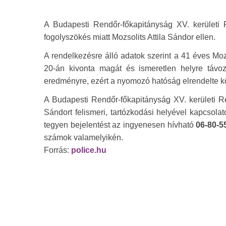
A Budapesti Rendőr-főkapitányság XV. kerületi 
fogolyszökés miatt Mozsolits Attila Sándor ellen.
A rendelkezésre álló adatok szerint a 41 éves Mozs
20-án kivonta magát és ismeretlen helyre távozo
eredményre, ezért a nyomozó hatóság elrendelte k
A Budapesti Rendőr-főkapitányság XV. kerületi Re
Sándort felismeri, tartózkodási helyével kapcsola
tegyen bejelentést az ingyenesen hívható
06-80-5
számok valamelyikén.
Forrás:
police.hu