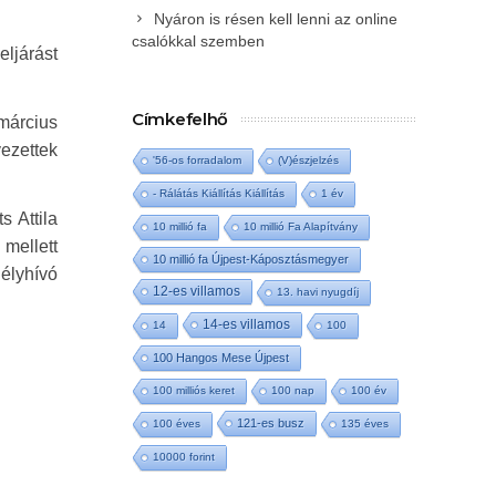
Nyáron is résen kell lenni az online
csalókkal szemben
ljárást
Címkefelhő
 március
ezettek
'56-os forradalom
(V)észjelzés
- Rálátás Kiállítás Kiállítás
1 év
s Attila
10 millió fa
10 millió Fa Alapítvány
 mellett
10 millió fa Újpest-Káposztásmegyer
élyhívó
12-es villamos
13. havi nyugdíj
14-es villamos
14
100
100 Hangos Mese Újpest
100 milliós keret
100 nap
100 év
121-es busz
100 éves
135 éves
10000 forint