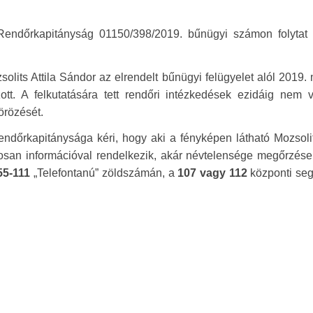
Rendőrkapitányság 01150/398/2019. bűnügyi számon folytat e
olits Attila Sándor az elrendelt bűnügyi felügyelet alól 2019.
tt. A felkutatására tett rendőri intézkedések ezidáig nem v
örözését.
ndőrkapitánysága kéri, hogy aki a fényképen látható Mozsolit
tosan információval rendelkezik, akár névtelensége megőrzése
55-111
„Telefontanú” zöldszámán, a
107 vagy 112
központi seg