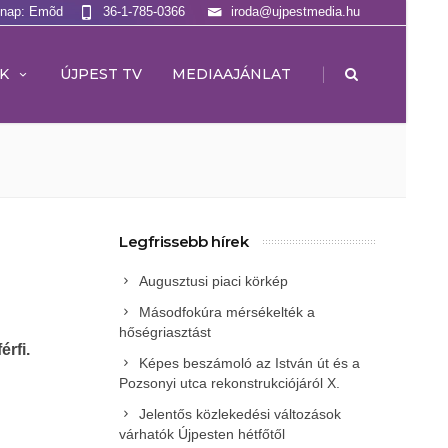
lnap: Emõd
36-1-785-0366
iroda@ujpestmedia.hu
|
K
ÚJPEST TV
MEDIAAJÁNLAT
Legfrissebb hírek
Augusztusi piaci körkép
Másodfokúra mérsékelték a
hőségriasztást
érfi.
Képes beszámoló az István út és a
Pozsonyi utca rekonstrukciójáról X.
Jelentős közlekedési változások
várhatók Újpesten hétfőtől