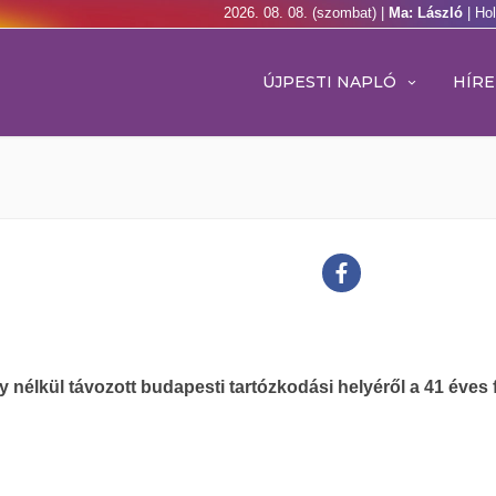
2026. 08. 08. (szombat) |
Ma: László
| Ho
ÚJPESTI NAPLÓ
HÍRE
 nélkül távozott budapesti tartózkodási helyéről a 41 éves f