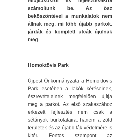
felújításokról és fejlesztésekről
számoltunk be. Az ősz
beköszöntével a munkálatok nem
állnak meg, mi több újabb parkok,
járdák és komplett utcák újulnak
meg.
Homoktövis Park
Újpest Önkormányzata a Homoktövis
Park esetében a lakók kéréseinek,
észrevételeinek megfelelően újítja
meg a parkot. Az első szakaszához
érkezett fejlesztés nem csak a
sétányok burkolataira, hanem a zöld
területek és az újabb fák védelmére is
kitér. Fontos szempont az