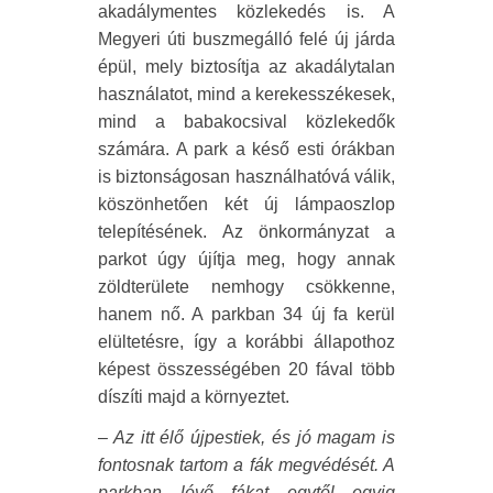
akadálymentes közlekedés is. A
Megyeri úti buszmegálló felé új járda
épül, mely biztosítja az akadálytalan
használatot, mind a kerekesszékesek,
mind a babakocsival közlekedők
számára. A park a késő esti órákban
is biztonságosan használhatóvá válik,
köszönhetően két új lámpaoszlop
telepítésének. Az önkormányzat a
parkot úgy újítja meg, hogy annak
zöldterülete nemhogy csökkenne,
hanem nő. A parkban 34 új fa kerül
elültetésre, így a korábbi állapothoz
képest összességében 20 fával több
díszíti majd a környeztet.
– Az itt élő újpestiek, és jó magam is
fontosnak tartom a fák megvédését. A
parkban lévő fákat egytől egyig