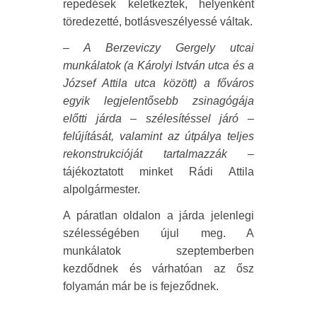
repedések keletkeztek, helyenként
töredezetté, botlásveszélyessé váltak.
– A Berzeviczy Gergely utcai
munkálatok (a Károlyi István utca és a
József Attila utca között) a főváros
egyik legjelentősebb zsinagógája
előtti járda – szélesítéssel járó –
felújítását, valamint az útpálya teljes
rekonstrukcióját tartalmazzák
–
tájékoztatott minket Rádi Attila
alpolgármester.
A páratlan oldalon a járda jelenlegi
szélességében újul meg. A
munkálatok szeptemberben
kezdődnek és várhatóan az ősz
folyamán már be is fejeződnek.