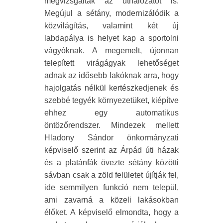
megvizsgálták az úthálózatot is.
Megújul a sétány, modernizálódik a
közvilágítás, valamint két új
labdapálya is helyet kap a sportolni
vágyóknak. A megemelt, újonnan
telepített virágágyak lehetőséget
adnak az idősebb lakóknak arra, hogy
hajolgatás nélkül kertészkedjenek és
szebbé tegyék környezetüket, kiépítve
ehhez egy automatikus
öntözőrendszer. Mindezek mellett
Hladony Sándor önkormányzati
képviselő szerint az Árpád úti házak
és a platánfák övezte sétány közötti
sávban csak a zöld felületet újítják fel,
ide semmilyen funkció nem települ,
ami zavarná a közeli lakásokban
élőket. A képviselő elmondta, hogy a