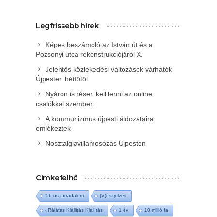
Legfrissebb hírek
Képes beszámoló az István út és a
Pozsonyi utca rekonstrukciójáról X.
Jelentős közlekedési változások várhatók
Újpesten hétfőtől
Nyáron is résen kell lenni az online
csalókkal szemben
A kommunizmus újpesti áldozataira
emlékeztek
Nosztalgiavillamosozás Újpesten
Címkefelhő
'56-os forradalom
(V)észjelzés
- Rálátás Kiállítás Kiállítás
1 év
10 millió fa