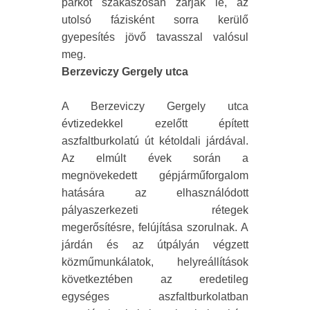
parkot szakaszosan zárják le, az
utolsó fázisként sorra kerülő
gyepesítés jövő tavasszal valósul
meg.
Berzeviczy Gergely utca
A Berzeviczy Gergely utca
évtizedekkel ezelőtt épített
aszfaltburkolatú út kétoldali járdával.
Az elmúlt évek során a
megnövekedett gépjárműforgalom
hatására az elhasználódott
pályaszerkezeti rétegek
megerősítésre, felújítása szorulnak. A
járdán és az útpályán végzett
közműmunkálatok, helyreállítások
következtében az eredetileg
egységes aszfaltburkolatban