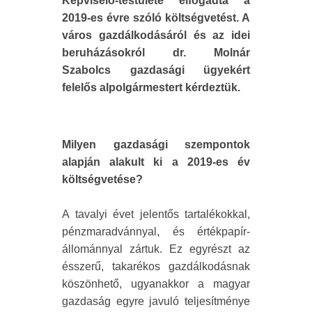
Képviselő-testülete elfogadta a
2019-es évre szóló költségvetést. A
város gazdálkodásáról és az idei
beruházásokról dr. Molnár
Szabolcs gazdasági ügyekért
felelős alpolgármestert kérdeztük.
Milyen gazdasági szempontok
alapján alakult ki a 2019-es év
költségvetése?
A tavalyi évet jelentős tartalékokkal,
pénzmaradvánnyal, és értékpapír-
állománnyal zártuk. Ez egyrészt az
ésszerű, takarékos gazdálkodásnak
köszönhető, ugyanakkor a magyar
gazdaság egyre javuló teljesítménye