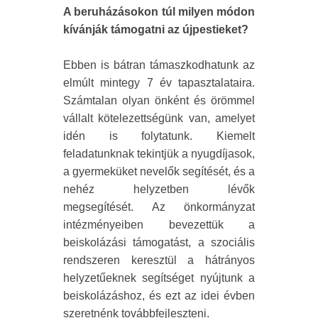
A beruházásokon túl milyen módon
kívánják támogatni az újpestieket?
Ebben is bátran támaszkodhatunk az
elmúlt mintegy 7 év tapasztalataira.
Számtalan olyan önként és örömmel
vállalt kötelezettségünk van, amelyet
idén is folytatunk. Kiemelt
feladatunknak tekintjük a nyugdíjasok,
a gyermeküket nevelők segítését, és a
nehéz helyzetben lévők
megsegítését. Az önkormányzat
intézményeiben bevezettük a
beiskolázási támogatást, a szociális
rendszeren keresztül a hátrányos
helyzetűeknek segítséget nyújtunk a
beiskolázáshoz, és ezt az idei évben
szeretnénk továbbfejleszteni.