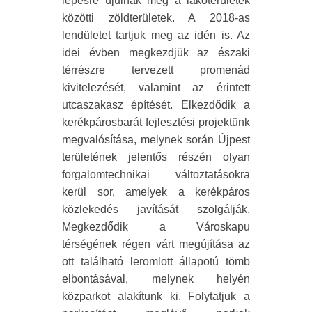
lépésre újulnak meg a lakóterületek
közötti zöldterületek. A 2018-as
lendületet tartjuk meg az idén is. Az
idei évben megkezdjük az északi
térrészre tervezett promenád
kivitelezését, valamint az érintett
utcaszakasz építését. Elkezdődik a
kerékpárosbarát fejlesztési projektünk
megvalósítása, melynek során Újpest
területének jelentős részén olyan
forgalomtechnikai változtatásokra
kerül sor, amelyek a kerékpáros
közlekedés javítását szolgálják.
Megkezdődik a Városkapu
térségének régen várt megújítása az
ott található leromlott állapotú tömb
elbontásával, melynek helyén
közparkot alakítunk ki. Folytatjuk a