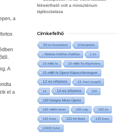
félreérthető volt a minisztérium
tájékoztatása
lepen, a
Címkefelhő
fortos
'56-os forradalom
(V)észjelzés
zédben
- Rálátás Kiállítás Kiállítás
1 év
től.
10 millió fa
10 millió Fa Alapítvány
eg. A
10 millió fa Újpest-Káposztásmegyer
12-es villamos
13. havi nyugdíj
ondta
14-es villamos
14
100
ik el a
100 Hangos Mese Újpest
100 milliós keret
100 nap
100 év
121-es busz
100 éves
135 éves
10000 forint