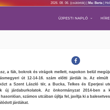
2026. 08. 06. (csütörtök) |
Ma: Berta
| Ho
ÚJPESTI NAPLÓ
HÍRE
vasz, a fák, bokrok és virágok mellett, napokon belül megúj
ásmegyeri út 12-14-16. szám előtti járdák is. Az elmúlt
közt a Szent László tér, a Bucka, Telkes és Eperjesi u
ek új járdaburkolatok. Az önkormányzat 2014-ben a k
hasonlóan, számos utcában újítja fel, javítja ki a balesetve
lódott járdákat.