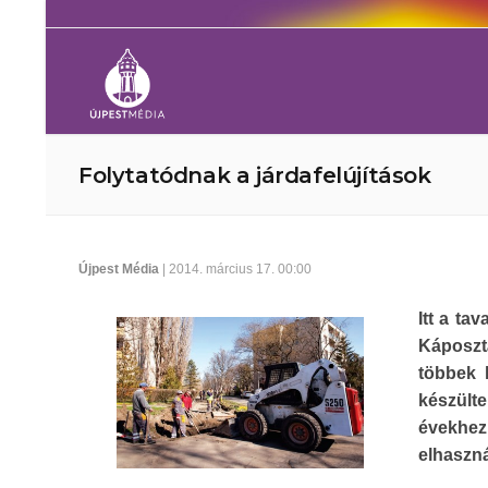
Folytatódnak a járdafelújítások
Újpest Média
| 2014. március 17. 00:00
Itt a ta
Káposzt
többek 
készült
évekhez 
elhaszná