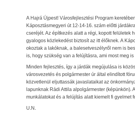
A Hajrá Újpest! Városfejlesztési Program keretében 
Káposztásmegyeri út 12-14-16. szám előtti járdákra 
cseréjét. Az építkezés alatt a régi, kopott felülete
gyalogos közlekedést biztosít az itt élőknek. A Ká
okoztak a lakóknak, a balesetveszélyről nem is be
is, hogy szükség van a felújításra, ami most meg i
Minden fejlesztés, így a járdák megújulása is közö
városvezetés és polgármester úr által elindított fó
közvetlenül eljuttassák javaslataikat az önkormán
lapunknak Rádi Attila alpolgármester (képünkön). A
munkálatokat és a felújítás alatt kiemelt fi gyelmet 
U.N.