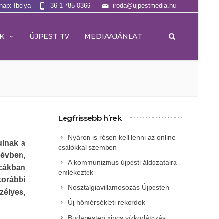
lnap: Ibolya
36-1-785-0366
iroda@ujpestmedia.hu
|
K
ÚJPEST TV
MEDIAAJÁNLAT
Legfrissebb hírek
Nyáron is résen kell lenni az online
ulnak a
csalókkal szemben
 évben,
A kommunizmus újpesti áldozataira
tcákban
emlékeztek
orábbi
Nosztalgiavillamosozás Újpesten
szélyes,
Új hőmérsékleti rekordok
Budapesten nincs vízkorlátozás,