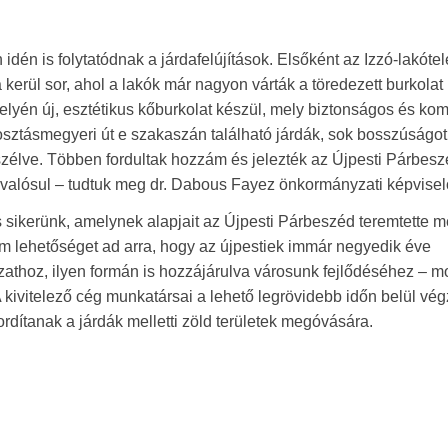
idén is folytatódnak a járdafelújítások. Elsőként az Izzó-lakóte
kerül sor, ahol a lakók már nagyon várták a töredezett burkolat
k helyén új, esztétikus kőburkolat készül, mely biztonságos és kom
posztásmegyeri út e szakaszán található járdák, sok bosszúságot
szélve. Többen fordultak hozzám és jelezték az Újpesti Párbes
s valósul – tudtuk meg dr. Dabous Fayez önkormányzati képviselő
s sikerünk, amelynek alapjait az Újpesti Párbeszéd teremtette m
rum lehetőséget ad arra, hogy az újpestiek immár negyedik éve
yzathoz, ilyen formán is hozzájárulva városunk fejlődéséhez – m
 kivitelező cég munkatársai a lehető legrövidebb időn belül végz
fordítanak a járdák melletti zöld területek megóvására.