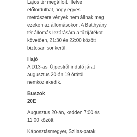
Lajos tér megállóit, illetve
előfordulhat, hogy egyes
metrószerelvények nem állnak meg
ezeken az állomásokon. A Batthyány
tér állomás lezárására a tűzijátékot
követően, 21:30 és 22:00 között
biztosan sor kerül.
Hajó
A D13-as, Újpestről induló járat
augusztus 20-án 19 órától
nemközlekedik.
Buszok
20E
Augusztus 20-án, kedden 7:00 és
11:00 között
Káposztásmegyer, Szilas-patak