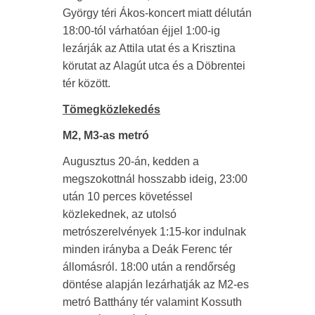
György téri Ákos-koncert miatt délután
18:00-tól várhatóan éjjel 1:00-ig
lezárják az Attila utat és a Krisztina
körutat az Alagút utca és a Döbrentei
tér között.
Tömegközlekedés
M2, M3-as metró
Augusztus 20-án, kedden a
megszokottnál hosszabb ideig, 23:00
után 10 perces követéssel
közlekednek, az utolsó
metrószerelvények 1:15-kor indulnak
minden irányba a Deák Ferenc tér
állomásról. 18:00 után a rendőrség
döntése alapján lezárhatják az M2-es
metró Batthány tér valamint Kossuth