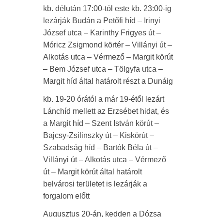
kb. délután 17:00-tól este kb. 23:00-ig
lezárják Budán a Petőfi híd – Irinyi
József utca – Karinthy Frigyes út –
Móricz Zsigmond körtér – Villányi út –
Alkotás utca – Vérmező – Margit körút
– Bem József utca – Tölgyfa utca –
Margit híd által határolt részt a Dunáig
kb. 19-20 órától a már 19-étől lezárt
Lánchíd mellett az Erzsébet hidat, és
a Margit híd – Szent István körút –
Bajcsy-Zsilinszky út – Kiskörút –
Szabadság híd – Bartók Béla út –
Villányi út – Alkotás utca – Vérmező
út – Margit körút által határolt
belvárosi területet is lezárják a
forgalom előtt
Augusztus 20-án, kedden a Dózsa