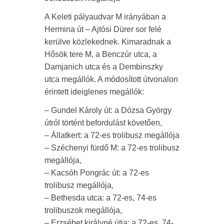
A Keleti pályaudvar M irányában a
Hermina út – Ajtósi Dürer sor felé
kerülve közlekednek. Kimaradnak a
Hősök tere M, a Benczúr utca, a
Damjanich utca és a Dembinszky
utca megállók. A módosított útvonalon
érintett ideiglenes megállók:
– Gundel Károly út: a Dózsa György
útról történt befordulást követően,
– Állatkert: a 72-es trolibusz megállója
– Széchenyi fürdő M: a 72-es trolibusz
megállója,
– Kacsóh Pongrác út: a 72-es
trolibusz megállója,
– Bethesda utca: a 72-es, 74-es
trolibuszok megállója,
– Erzsébet királyné útja: a 72-es, 74-