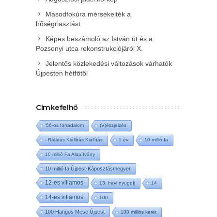
Másodfokúra mérsékelték a
hőségriasztást
Képes beszámoló az István út és a
Pozsonyi utca rekonstrukciójáról X.
Jelentős közlekedési változások várhatók
Újpesten hétfőtől
Címkefelhő
'56-os forradalom
(V)észjelzés
- Rálátás Kiállítás Kiállítás
1 év
10 millió fa
10 millió Fa Alapítvány
10 millió fa Újpest-Káposztásmegyer
12-es villamos
13. havi nyugdíj
14
14-es villamos
100
100 Hangos Mese Újpest
100 milliós keret