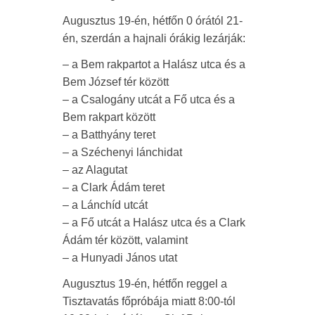
Augusztus 19-én, hétfőn 0 órától 21-
én, szerdán a hajnali órákig lezárják:
– a Bem rakpartot a Halász utca és a
Bem József tér között
– a Csalogány utcát a Fő utca és a
Bem rakpart között
– a Batthyány teret
– a Széchenyi lánchidat
– az Alagutat
– a Clark Ádám teret
– a Lánchíd utcát
– a Fő utcát a Halász utca és a Clark
Ádám tér között, valamint
– a Hunyadi János utat
Augusztus 19-én, hétfőn reggel a
Tisztavatás főpróbája miatt 8:00-tól