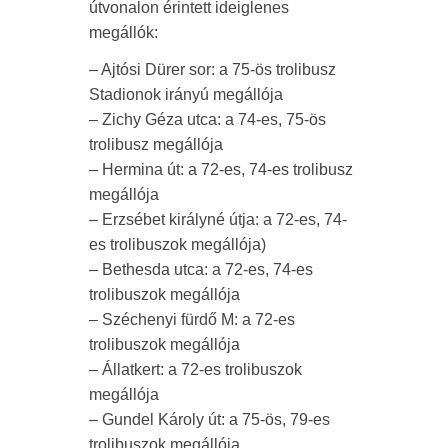
útvonalon érintett ideiglenes
megállók:
– Ajtósi Dürer sor: a 75-ös trolibusz
Stadionok irányú megállója
– Zichy Géza utca: a 74-es, 75-ös
trolibusz megállója
– Hermina út: a 72-es, 74-es trolibusz
megállója
– Erzsébet királyné útja: a 72-es, 74-
es trolibuszok megállója)
– Bethesda utca: a 72-es, 74-es
trolibuszok megállója
– Széchenyi fürdő M: a 72-es
trolibuszok megállója
– Állatkert: a 72-es trolibuszok
megállója
– Gundel Károly út: a 75-ös, 79-es
trolibuszok megállója