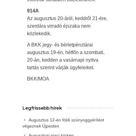
914A
Az augusztus 20-áról, keddről 21-ére,
szerdára virradó éjszaka nem
közlekedik.
A BKK jegy- és bérletpénztárai
augusztus 19-én, hétfőn a szombati,
20-án, kedden a vasárnapi nyitva
tartás szerint várják ügyfeleiket.
BKK/MOA
Legfrissebb hírek
Augusztus 12-én földi szúnyoggyérítést
végeznek Újpesten
Augusztusi piaci körkép