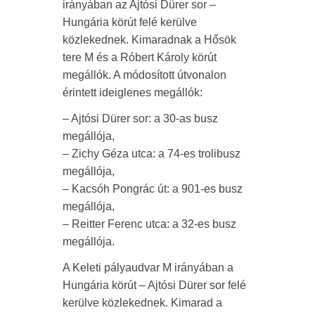
irányában az Ajtósi Dürer sor –
Hungária körút felé kerülve
közlekednek. Kimaradnak a Hősök
tere M és a Róbert Károly körút
megállók. A módosított útvonalon
érintett ideiglenes megállók:
– Ajtósi Dürer sor: a 30-as busz
megállója,
– Zichy Géza utca: a 74-es trolibusz
megállója,
– Kacsóh Pongrác út: a 901-es busz
megállója,
– Reitter Ferenc utca: a 32-es busz
megállója.
A Keleti pályaudvar M irányában a
Hungária körút – Ajtósi Dürer sor felé
kerülve közlekednek. Kimarad a