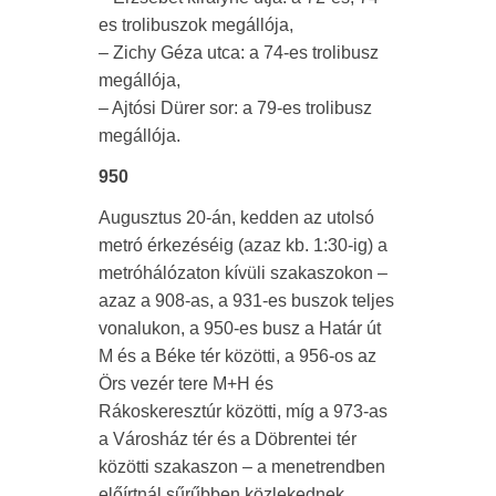
es trolibuszok megállója,
– Zichy Géza utca: a 74-es trolibusz
megállója,
– Ajtósi Dürer sor: a 79-es trolibusz
megállója.
950
Augusztus 20-án, kedden az utolsó
metró érkezéséig (azaz kb. 1:30-ig) a
metróhálózaton kívüli szakaszokon –
azaz a 908-as, a 931-es buszok teljes
vonalukon, a 950-es busz a Határ út
M és a Béke tér közötti, a 956-os az
Örs vezér tere M+H és
Rákoskeresztúr közötti, míg a 973-as
a Városház tér és a Döbrentei tér
közötti szakaszon – a menetrendben
előírtnál sűrűbben közlekednek.