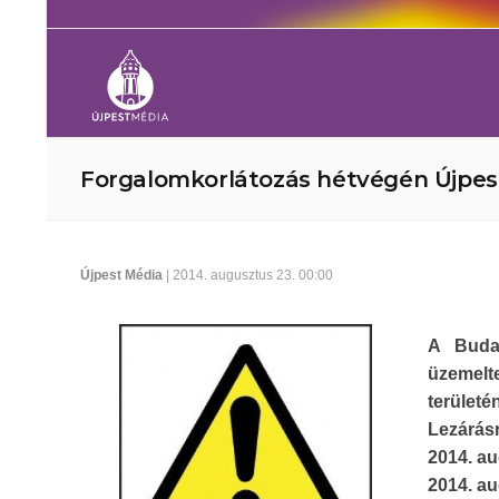
Forgalomkorlátozás hétvégén Újpes
Újpest Média
| 2014. augusztus 23. 00:00
A Budap
üzemelte
területén
Lezárásr
2014. au
2014. au