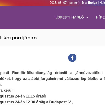
2026. 08. 07. (péntek) |
Ma: Ibolya
| Hol
ÚJPESTI NAPLÓ
HÍRE
t központjában
esti Rendőr-főkapitányság értesíti a járművezetőket
tőket, hogy az alábbi forgalmirend-változás lép életbe a 
.
a kerül:
gusztus 24-én 11.15 órától
gusztus 24-én 12.30 óráig a Budapest IV.,