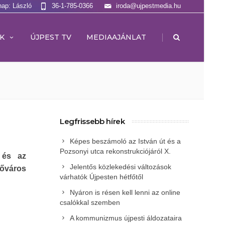
nap: László
36-1-785-0366
iroda@ujpestmedia.hu
|
K
ÚJPEST TV
MEDIAAJÁNLAT
Legfrissebb hírek
Képes beszámoló az István út és a
Pozsonyi utca rekonstrukciójáról X.
 és az
Jelentős közlekedési változások
főváros
várhatók Újpesten hétfőtől
Nyáron is résen kell lenni az online
csalókkal szemben
A kommunizmus újpesti áldozataira