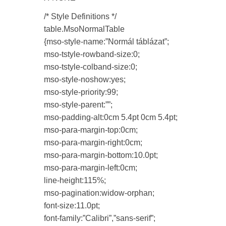
/* Style Definitions */
table.MsoNormalTable
{mso-style-name:”Normál táblázat”;
mso-tstyle-rowband-size:0;
mso-tstyle-colband-size:0;
mso-style-noshow:yes;
mso-style-priority:99;
mso-style-parent:””;
mso-padding-alt:0cm 5.4pt 0cm 5.4pt;
mso-para-margin-top:0cm;
mso-para-margin-right:0cm;
mso-para-margin-bottom:10.0pt;
mso-para-margin-left:0cm;
line-height:115%;
mso-pagination:widow-orphan;
font-size:11.0pt;
font-family:”Calibri”,”sans-serif”;