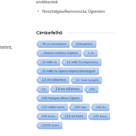
emlékeztek
Nosztalgiavillamosozás Újpesten
Címkefelhő
'56-os forradalom
(V)észjelzés
erint,
- Rálátás Kiállítás Kiállítás
1 év
10 millió fa
10 millió Fa Alapítvány
10 millió fa Újpest-Káposztásmegyer
12-es villamos
13. havi nyugdíj
14-es villamos
14
100
100 Hangos Mese Újpest
100 milliós keret
100 nap
100 év
121-es busz
100 éves
135 éves
10000 forint