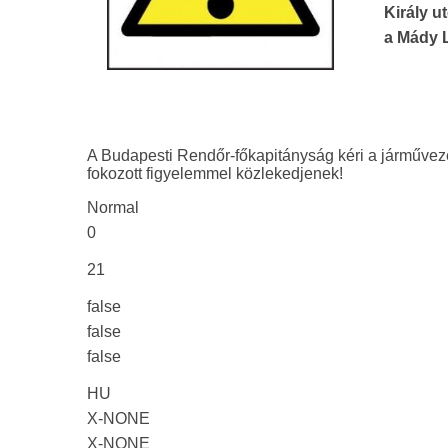
Király u
a Mády L
A Budapesti Rendőr-főkapitányság kéri a járművezet
fokozott figyelemmel közlekedjenek!
Normal
0
21
false
false
false
HU
X-NONE
X-NONE