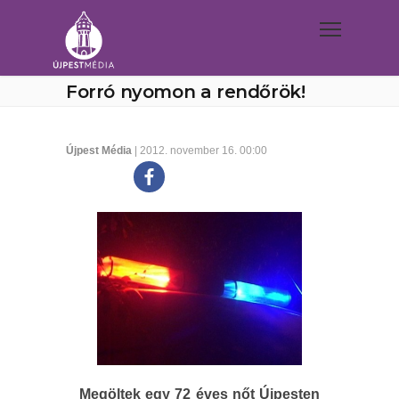
Forró nyomon a rendőrök!
Újpest Média
| 2012. november 16. 00:00
Megöltek egy 72 éves nőt Újpesten