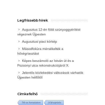
Legfrissebb hírek
Augusztus 12-én földi szúnyoggyérítést
végeznek Újpesten
Augusztusi piaci körkép
Másodfokúra mérsékelték a
hőségriasztást
Képes beszámoló az István út és a
Pozsonyi utca rekonstrukciójáról X.
Jelentős közlekedési változások várhatók
Újpesten hétfőtől
Címkefelhő
'56-os forradalom
(V)észjelzés