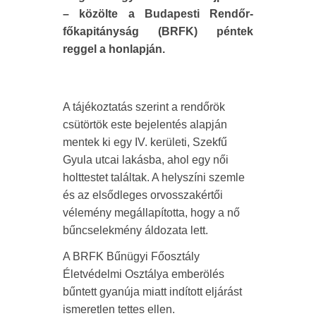
– közölte a Budapesti Rendőr-
főkapitányság (BRFK) péntek
reggel a honlapján.
A tájékoztatás szerint a rendőrök
csütörtök este bejelentés alapján
mentek ki egy IV. kerületi, Szekfű
Gyula utcai lakásba, ahol egy női
holttestet találtak. A helyszíni szemle
és az elsődleges orvosszakértői
vélemény megállapította, hogy a nő
bűncselekmény áldozata lett.
A BRFK Bűnügyi Főosztály
Életvédelmi Osztálya emberölés
bűntett gyanúja miatt indított eljárást
ismeretlen tettes ellen.