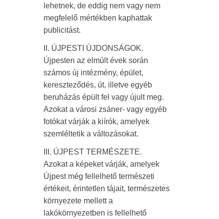
lehetnek, de eddig nem vagy nem
megfelelő mértékben kaphattak
publicitást.
II. ÚJPESTI ÚJDONSÁGOK.
Újpesten az elmúlt évek során
számos új intézmény, épület,
kereszteződés, út, illetve egyéb
beruházás épült fel vagy újult meg.
Azokat a városi zsáner- vagy egyéb
fotókat várják a kiírók, amelyek
szemléltetik a változásokat.
III. ÚJPEST TERMÉSZETE.
Azokat a képeket várják, amelyek
Újpest még fellelhető természeti
értékeit, érintetlen tájait, természetes
környezete mellett a
lakókörnyezetben is fellelhető