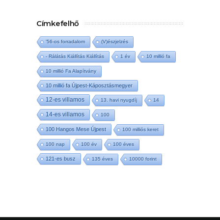
Címkefelhő
'56-os forradalom
(V)észjelzés
- Rálátás Kiállítás Kiállítás
1 év
10 millió fa
10 millió Fa Alapítvány
10 millió fa Újpest-Káposztásmegyer
12-es villamos
13. havi nyugdíj
14
14-es villamos
100
100 Hangos Mese Újpest
100 milliós keret
100 nap
100 év
100 éves
121-es busz
135 éves
10000 forint