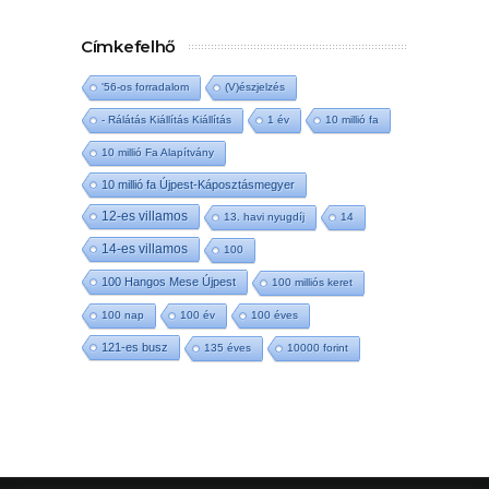
Címkefelhő
'56-os forradalom
(V)észjelzés
- Rálátás Kiállítás Kiállítás
1 év
10 millió fa
10 millió Fa Alapítvány
10 millió fa Újpest-Káposztásmegyer
12-es villamos
13. havi nyugdíj
14
14-es villamos
100
100 Hangos Mese Újpest
100 milliós keret
100 nap
100 év
100 éves
121-es busz
135 éves
10000 forint