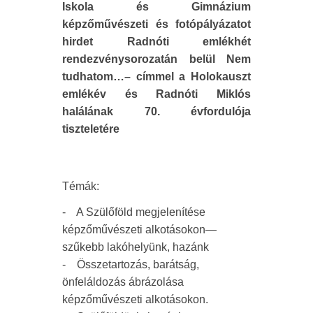
Iskola és Gimnázium
képzőművészeti és fotópályázatot
hirdet Radnóti emlékhét
rendezvénysorozatán belül Nem
tudhatom…– címmel a Holokauszt
emlékév és Radnóti Miklós
halálának 70. évfordulója
tiszteletére
Témák:
- A Szülőföld megjelenítése
képzőművészeti alkotásokon—
szűkebb lakóhelyünk, hazánk
- Összetartozás, barátság,
önfeláldozás ábrázolása
képzőművészeti alkotásokon.