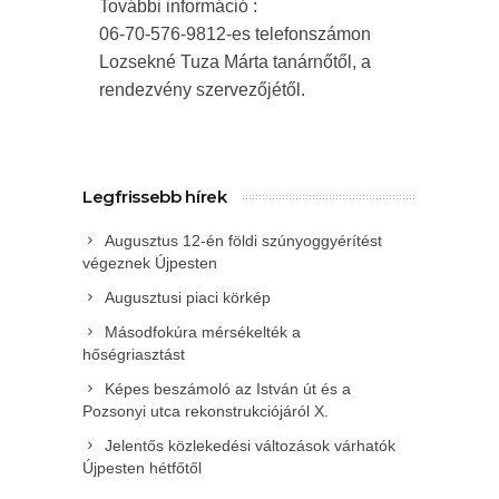
További információ :
06-70-576-9812-es telefonszámon
Lozsekné Tuza Márta tanárnőtől, a
rendezvény szervezőjétől.
Legfrissebb hírek
Augusztus 12-én földi szúnyoggyérítést
végeznek Újpesten
Augusztusi piaci körkép
Másodfokúra mérsékelték a
hőségriasztást
Képes beszámoló az István út és a
Pozsonyi utca rekonstrukciójáról X.
Jelentős közlekedési változások várhatók
Újpesten hétfőtől