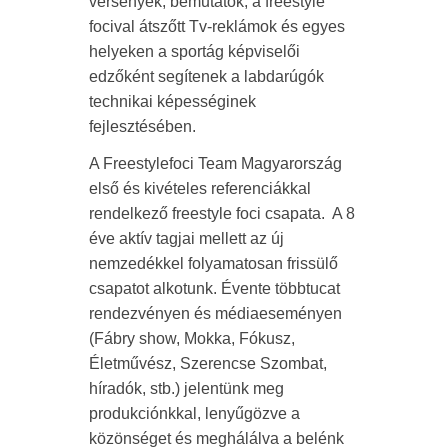
versenyek, bemutatók, a freestyle
focival átszőtt Tv-reklámok és egyes
helyeken a sportág képviselői
edzőként segítenek a labdarúgók
technikai képességinek
fejlesztésében.
A Freestylefoci Team Magyarország
első és kivételes referenciákkal
rendelkező freestyle foci csapata. A 8
éve aktív tagjai mellett az új
nemzedékkel folyamatosan frissülő
csapatot alkotunk. Évente többtucat
rendezvényen és médiaeseményen
(Fábry show, Mokka, Fókusz,
Életművész, Szerencse Szombat,
híradók, stb.) jelentünk meg
produkciónkkal, lenyűgözve a
közönséget és meghálálva a belénk