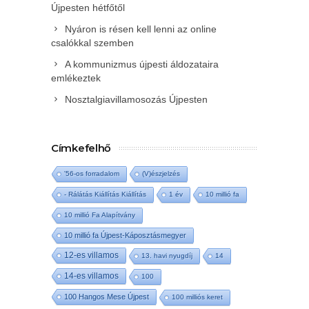
Újpesten hétfőtől
Nyáron is résen kell lenni az online
csalókkal szemben
A kommunizmus újpesti áldozataira
emlékeztek
Nosztalgiavillamosozás Újpesten
Címkefelhő
'56-os forradalom
(V)észjelzés
- Rálátás Kiállítás Kiállítás
1 év
10 millió fa
10 millió Fa Alapítvány
10 millió fa Újpest-Káposztásmegyer
12-es villamos
13. havi nyugdíj
14
14-es villamos
100
100 Hangos Mese Újpest
100 milliós keret