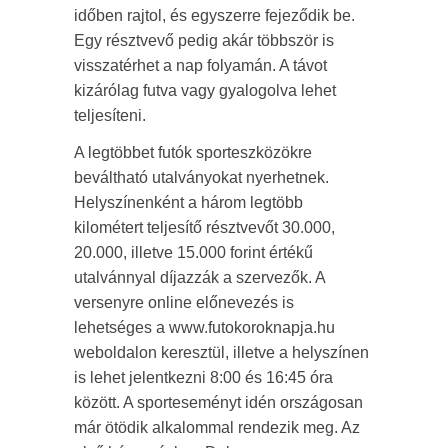
időben rajtol, és egyszerre fejeződik be.
Egy résztvevő pedig akár többször is
visszatérhet a nap folyamán. A távot
kizárólag futva vagy gyalogolva lehet
teljesíteni.
A legtöbbet futók sporteszközökre
beváltható utalványokat nyerhetnek.
Helyszínenként a három legtöbb
kilométert teljesítő résztvevőt 30.000,
20.000, illetve 15.000 forint értékű
utalvánnyal díjazzák a szervezők. A
versenyre online előnevezés is
lehetséges a www.futokoroknapja.hu
weboldalon keresztül, illetve a helyszínen
is lehet jelentkezni 8:00 és 16:45 óra
között. A sporteseményt idén országosan
már ötödik alkalommal rendezik meg. Az