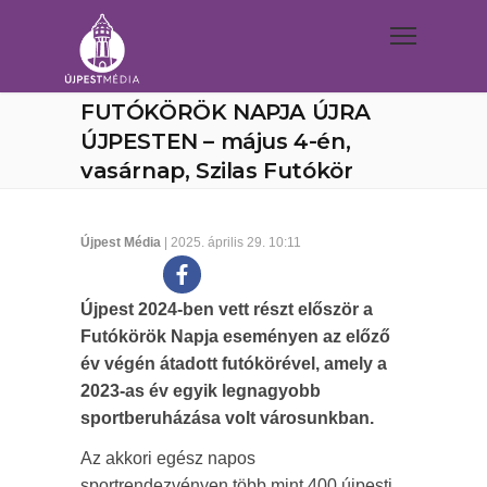
FUTÓKÖRÖK NAPJA ÚJRA
ÚJPESTEN – május 4-én,
vasárnap, Szilas Futókör
Újpest Média
| 2025. április 29. 10:11
Újpest 2024-ben vett részt először a
Futókörök Napja eseményen az előző
év végén átadott futókörével, amely a
2023-as év egyik legnagyobb
sportberuházása volt városunkban.
Az akkori egész napos
sportrendezvényen több mint 400 újpesti