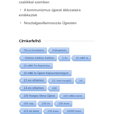
csalókkal szemben
A kommunizmus újpesti áldozataira
emlékeztek
Nosztalgiavillamosozás Újpesten
Címkefelhő
'56-os forradalom
(V)észjelzés
- Rálátás Kiállítás Kiállítás
1 év
10 millió fa
10 millió Fa Alapítvány
10 millió fa Újpest-Káposztásmegyer
12-es villamos
13. havi nyugdíj
14
14-es villamos
100
100 Hangos Mese Újpest
100 milliós keret
100 nap
100 év
100 éves
121-es busz
135 éves
10000 forint