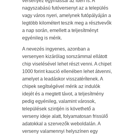
versenyez egymással az idén is. A
nagyszabású futóversenyt az a település
vagy város nyeri, amelynek futópályáján a
legtöbb kilométert teszik meg a résztvevők
a nap során, emellett a teljesítményt
egyénileg is mérik.
A nevezés ingyenes, azonban a
versenyen kizárólag sorszámmal ellátott
chip viselésével lehet részt venni. A chipet
1000 forint kaució ellenében lehet átvenni,
amelyet a leadáskor visszatérítenek. A
chipek segítségével mérik az indulók
idejét és a megtett távot, a teljesítmény
pedig egyénileg, valamint városok,
települések szintjén is követhető a
verseny ideje alatt, folyamatosan frissülő
adatokkal a szervezők weboldalán. A
verseny valamennyi helyszínen egy