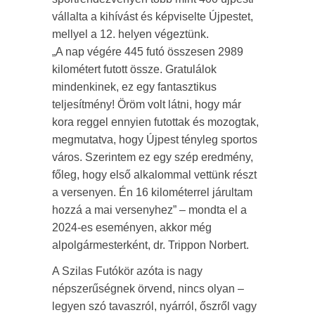
vállalta a kihívást és képviselte Újpestet,
mellyel a 12. helyen végeztünk.
„A nap végére 445 futó összesen 2989
kilométert futott össze. Gratulálok
mindenkinek, ez egy fantasztikus
teljesítmény! Öröm volt látni, hogy már
kora reggel ennyien futottak és mozogtak,
megmutatva, hogy Újpest tényleg sportos
város. Szerintem ez egy szép eredmény,
főleg, hogy első alkalommal vettünk részt
a versenyen. Én 16 kilométerrel járultam
hozzá a mai versenyhez” – mondta el a
2024-es eseményen, akkor még
alpolgármesterként, dr. Trippon Norbert.
A Szilas Futókör azóta is nagy
népszerűségnek örvend, nincs olyan –
legyen szó tavaszról, nyárról, őszről vagy