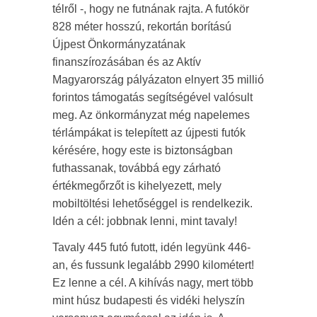
télről -, hogy ne futnának rajta. A futókör
828 méter hosszú, rekortán borítású
Újpest Önkormányzatának
finanszírozásában és az Aktív
Magyarország pályázaton elnyert 35 millió
forintos támogatás segítségével valósult
meg. Az önkormányzat még napelemes
térlámpákat is telepített az újpesti futók
kérésére, hogy este is biztonságban
futhassanak, továbbá egy zárható
értékmegőrzőt is kihelyezett, mely
mobiltöltési lehetőséggel is rendelkezik.
Idén a cél: jobbnak lenni, mint tavaly!
Tavaly 445 futó futott, idén legyünk 446-
an, és fussunk legalább 2990 kilométert!
Ez lenne a cél. A kihívás nagy, mert több
mint húsz budapesti és vidéki helyszín