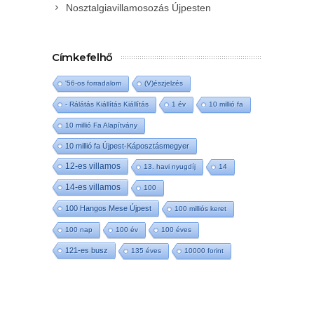
Nosztalgiavillamosozás Újpesten
Címkefelhő
'56-os forradalom
(V)észjelzés
- Rálátás Kiállítás Kiállítás
1 év
10 millió fa
10 millió Fa Alapítvány
10 millió fa Újpest-Káposztásmegyer
12-es villamos
13. havi nyugdíj
14
14-es villamos
100
100 Hangos Mese Újpest
100 milliós keret
100 nap
100 év
100 éves
121-es busz
135 éves
10000 forint