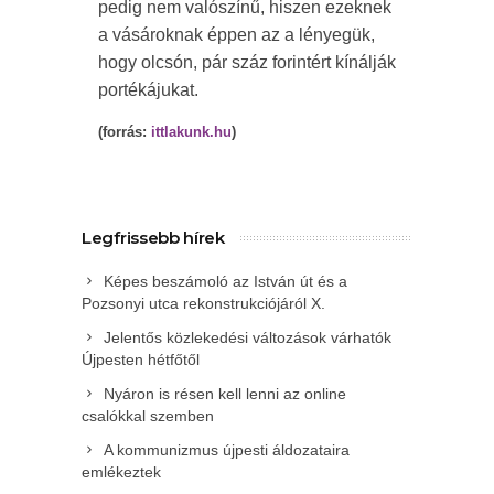
pedig nem valószínű, hiszen ezeknek
a vásároknak éppen az a lényegük,
hogy olcsón, pár száz forintért kínálják
portékájukat.
(forrás:
ittlakunk.hu
)
Legfrissebb hírek
Képes beszámoló az István út és a
Pozsonyi utca rekonstrukciójáról X.
Jelentős közlekedési változások várhatók
Újpesten hétfőtől
Nyáron is résen kell lenni az online
csalókkal szemben
A kommunizmus újpesti áldozataira
emlékeztek