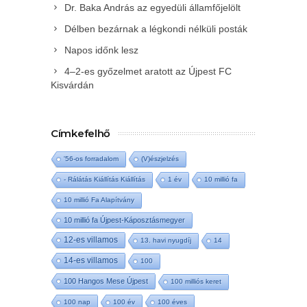
Dr. Baka András az egyedüli államfőjelölt
Délben bezárnak a légkondi nélküli posták
Napos időnk lesz
4–2-es győzelmet aratott az Újpest FC
Kisvárdán
Címkefelhő
'56-os forradalom
(V)észjelzés
- Rálátás Kiállítás Kiállítás
1 év
10 millió fa
10 millió Fa Alapítvány
10 millió fa Újpest-Káposztásmegyer
12-es villamos
13. havi nyugdíj
14
14-es villamos
100
100 Hangos Mese Újpest
100 milliós keret
100 nap
100 év
100 éves