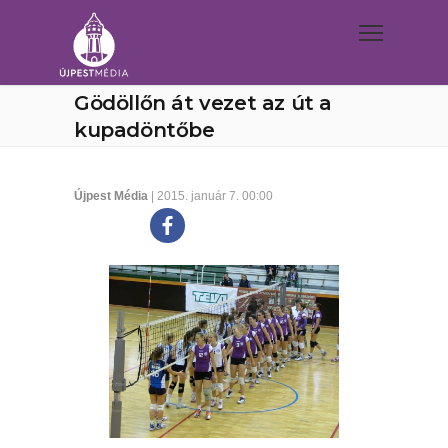
Gödöllőn át vezet az út a
kupadöntőbe
Újpest Média
| 2015. január 7. 00:00