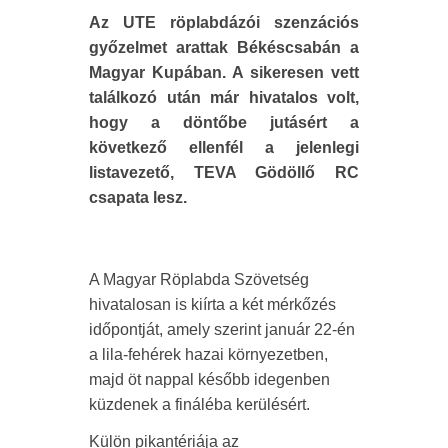
Az UTE röplabdázói szenzációs
győzelmet arattak Békéscsabán a
Magyar Kupában. A sikeresen vett
találkozó után már hivatalos volt,
hogy a döntőbe jutásért a
következő ellenfél a jelenlegi
listavezető, TEVA Gödöllő RC
csapata lesz.
A Magyar Röplabda Szövetség
hivatalosan is kiírta a két mérkőzés
időpontját, amely szerint január 22-én
a lila-fehérek hazai környezetben,
majd öt nappal később idegenben
küzdenek a fináléba kerülésért.
Külön pikantériája az