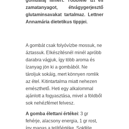
gombafaj ismert. Többféle ízt és
zamatanyagot, étvágygerjesztő
glutaminsavakat tartalmaz. Lettner
Annamária dietetikus tippjei.
A gombát csak folyóvízbe mossuk, ne
áztassuk. Elkészítésnél minél apróbb
darabra vágjuk, így több aroma és
ízanyag jön ki a gombából. Ne
tároljuk sokáig, mert könnyen romlik
az étel. Kitintartalma miatt nehezen
emészthető. Heti egy alkalommal
ajánlott a fogyasztása, mivel a földből
sok nehézfémet felvesz.
A gomba élettani értékei
: 3 gr
fehérje, alacsony energia, 1 gr rost,
így magas a telítőértéke. Sokféle