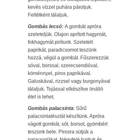
kevés vízzel puhára pároljuk.
Feltétként tálaljuk.
Gombás lecsó
:
A gombát apróra
szeleteljük. Olajon aprított hagymát,
fokhagymát pirítunk. Szeletelt
paprikát, paradicsomot teszünk
hozzá, végül a gombát. Fűszerezzük
sóval, borssal, szerecsendióval,
köménnyel, piros paprikával.
Galuskával, rizzsel vagy burgonyával
tálaljuk. Tojással elkészítve önálló
étel is lehet.
Gombás palacsinta
: Sűrű
palacsintatésztát készítünk. Apróra
vágott gombát, sót, borsot, gyömbért
teszünk bele. Pirosra sütjük a
palacsintákat. Négyfelé hajtjuk és