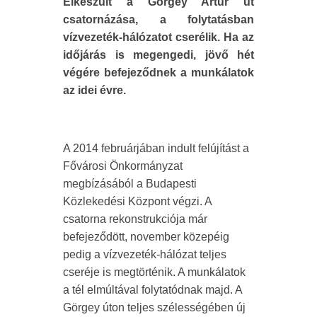
Elkészült a Görgey Artúr út
csatornázása, a folytatásban
vízvezeték-hálózatot cserélik. Ha az
időjárás is megengedi, jövő hét
végére befejeződnek a munkálatok
az idei évre.
A 2014 februárjában indult felújítást a
Fővárosi Önkormányzat
megbízásából a Budapesti
Közlekedési Központ végzi. A
csatorna rekonstrukciója már
befejeződött, november közepéig
pedig a vízvezeték-hálózat teljes
cseréje is megtörténik. A munkálatok
a tél elmúltával folytatódnak majd. A
Görgey úton teljes szélességében új