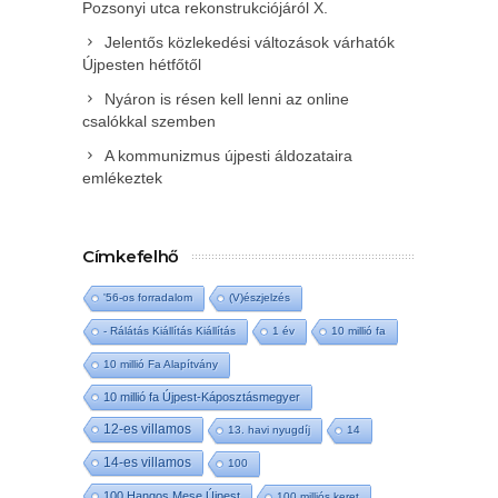
Pozsonyi utca rekonstrukciójáról X.
Jelentős közlekedési változások várhatók
Újpesten hétfőtől
Nyáron is résen kell lenni az online
csalókkal szemben
A kommunizmus újpesti áldozataira
emlékeztek
Címkefelhő
'56-os forradalom
(V)észjelzés
- Rálátás Kiállítás Kiállítás
1 év
10 millió fa
10 millió Fa Alapítvány
10 millió fa Újpest-Káposztásmegyer
12-es villamos
13. havi nyugdíj
14
14-es villamos
100
100 Hangos Mese Újpest
100 milliós keret