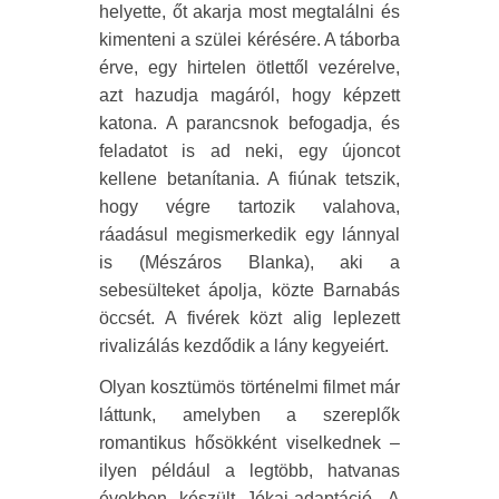
helyette, őt akarja most megtalálni és
kimenteni a szülei kérésére. A táborba
érve, egy hirtelen ötlettől vezérelve,
azt hazudja magáról, hogy képzett
katona. A parancsnok befogadja, és
feladatot is ad neki, egy újoncot
kellene betanítania. A fiúnak tetszik,
hogy végre tartozik valahova,
ráadásul megismerkedik egy lánnyal
is (Mészáros Blanka), aki a
sebesülteket ápolja, közte Barnabás
öccsét. A fivérek közt alig leplezett
rivalizálás kezdődik a lány kegyeiért.
Olyan kosztümös történelmi filmet már
láttunk, amelyben a szereplők
romantikus hősökként viselkednek –
ilyen például a legtöbb, hatvanas
években készült Jókai-adaptáció. A