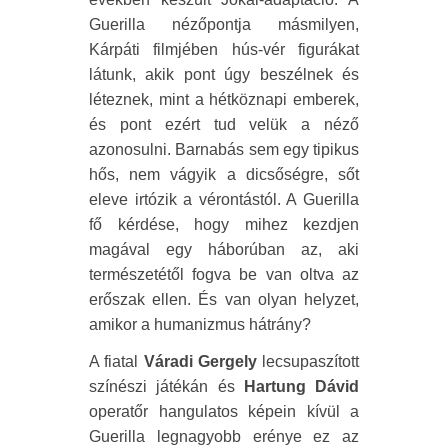
Guerilla nézőpontja másmilyen,
Kárpáti filmjében hús-vér figurákat
látunk, akik pont úgy beszélnek és
léteznek, mint a hétköznapi emberek,
és pont ezért tud velük a néző
azonosulni. Barnabás sem egy tipikus
hős, nem vágyik a dicsőségre, sőt
eleve irtózik a vérontástól. A Guerilla
fő kérdése, hogy mihez kezdjen
magával egy háborúban az, aki
természetétől fogva be van oltva az
erőszak ellen. És van olyan helyzet,
amikor a humanizmus hátrány?
A fiatal
Váradi Gergely
lecsupaszított
színészi játékán és
Hartung Dávid
operatőr hangulatos képein kívül a
Guerilla legnagyobb erénye ez az