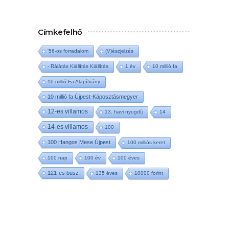
Címkefelhő
'56-os forradalom
(V)észjelzés
- Rálátás Kiállítás Kiállítás
1 év
10 millió fa
10 millió Fa Alapítvány
10 millió fa Újpest-Káposztásmegyer
12-es villamos
13. havi nyugdíj
14
14-es villamos
100
100 Hangos Mese Újpest
100 milliós keret
100 nap
100 év
100 éves
121-es busz
135 éves
10000 forint