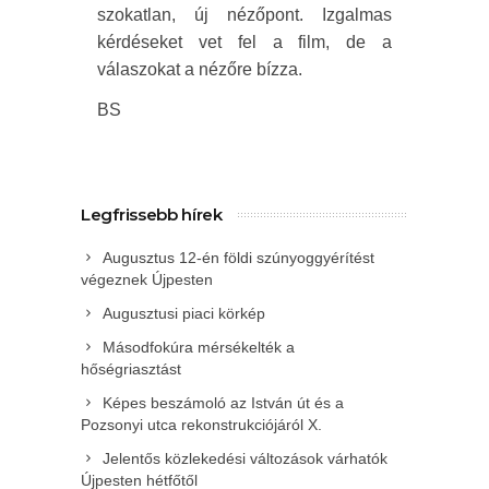
szokatlan, új nézőpont. Izgalmas
kérdéseket vet fel a film, de a
válaszokat a nézőre bízza.
BS
Legfrissebb hírek
Augusztus 12-én földi szúnyoggyérítést
végeznek Újpesten
Augusztusi piaci körkép
Másodfokúra mérsékelték a
hőségriasztást
Képes beszámoló az István út és a
Pozsonyi utca rekonstrukciójáról X.
Jelentős közlekedési változások várhatók
Újpesten hétfőtől