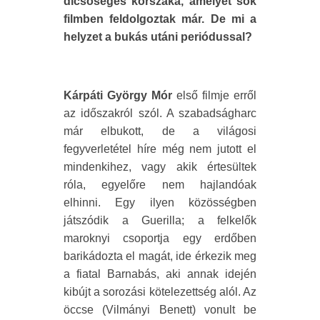
dicsőséges korszaka, amelyet sok
filmben feldolgoztak már. De mi a
helyzet a bukás utáni periódussal?
Kárpáti György Mór
első filmje erről
az időszakról szól. A szabadságharc
már elbukott, de a világosi
fegyverletétel híre még nem jutott el
mindenkihez, vagy akik értesültek
róla, egyelőre nem hajlandóak
elhinni. Egy ilyen közösségben
játszódik a Guerilla; a felkelők
maroknyi csoportja egy erdőben
barikádozta el magát, ide érkezik meg
a fiatal Barnabás, aki annak idején
kibújt a sorozási kötelezettség alól. Az
öccse (Vilmányi Benett) vonult be