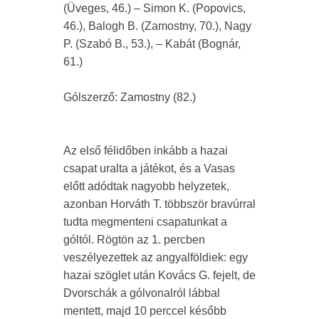
(Üveges, 46.) – Simon K. (Popovics,
46.), Balogh B. (Zamostny, 70.), Nagy
P. (Szabó B., 53.), – Kabát (Bognár,
61.)
Gólszerző: Zamostny (82.)
Az első félidőben inkább a hazai
csapat uralta a játékot, és a Vasas
előtt adódtak nagyobb helyzetek,
azonban Horváth T. többször bravúrral
tudta megmenteni csapatunkat a
góltól. Rögtön az 1. percben
veszélyezettek az angyalföldiek: egy
hazai szöglet után Kovács G. fejelt, de
Dvorschák a gólvonalról lábbal
mentett, majd 10 perccel később