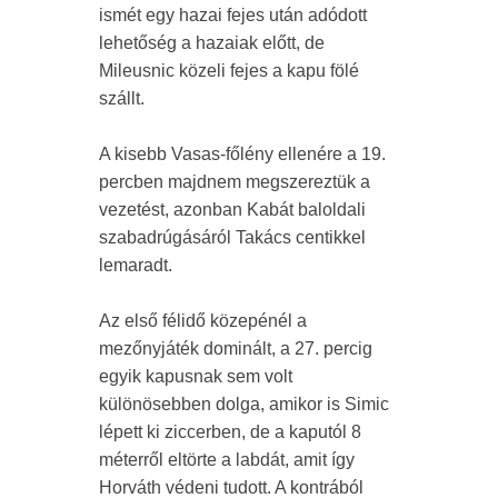
ismét egy hazai fejes után adódott
lehetőség a hazaiak előtt, de
Mileusnic közeli fejes a kapu fölé
szállt.
A kisebb Vasas-főlény ellenére a 19.
percben majdnem megszereztük a
vezetést, azonban Kabát baloldali
szabadrúgásáról Takács centikkel
lemaradt.
Az első félidő közepénél a
mezőnyjáték dominált, a 27. percig
egyik kapusnak sem volt
különösebben dolga, amikor is Simic
lépett ki ziccerben, de a kaputól 8
méterről eltörte a labdát, amit így
Horváth védeni tudott. A kontrából