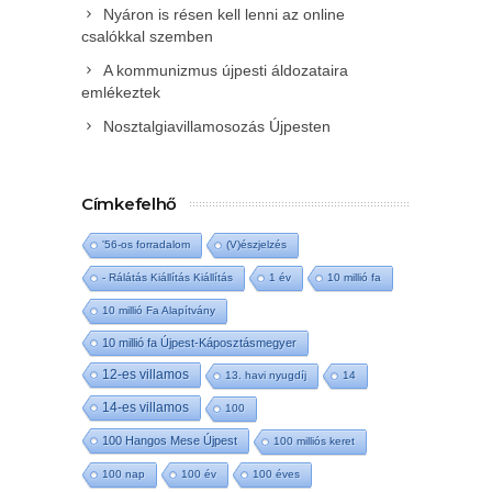
Nyáron is résen kell lenni az online
csalókkal szemben
A kommunizmus újpesti áldozataira
emlékeztek
Nosztalgiavillamosozás Újpesten
Címkefelhő
'56-os forradalom
(V)észjelzés
- Rálátás Kiállítás Kiállítás
1 év
10 millió fa
10 millió Fa Alapítvány
10 millió fa Újpest-Káposztásmegyer
12-es villamos
13. havi nyugdíj
14
14-es villamos
100
100 Hangos Mese Újpest
100 milliós keret
100 nap
100 év
100 éves