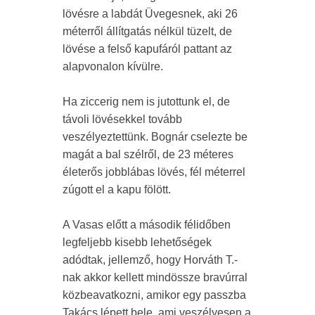
lövésre a labdát Üvegesnek, aki 26
méterről állítgatás nélkül tüzelt, de
lövése a felső kapufáról pattant az
alapvonalon kívülre.
Ha ziccerig nem is jutottunk el, de
távoli lövésekkel tovább
veszélyeztettünk. Bognár cselezte be
magát a bal szélről, de 23 méteres
életerős jobblábas lövés, fél méterrel
zúgott el a kapu fölött.
A Vasas előtt a második félidőben
legfeljebb kisebb lehetőségek
adódtak, jellemző, hogy Horváth T.-
nak akkor kellett mindössze bravúrral
közbeavatkozni, amikor egy passzba
Takács lépett bele, ami veszélyesen a