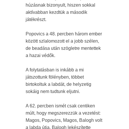
húzásnak bizonyult, hiszen sokkal
aktívabban kezdtük a második
játékrészt.
Popovics a 48. percben három ember
között szlalomozott el a jobb szélen,
de beadása után szögletre mentettek
a hazai védők.
A folytatásban is inkább a mi
játszottunk fölényben, többet
birtokoltuk a labdát, de helyzetig
sokáig nem tudtunk eljutni.
A 62. percben ismét csak centiken
múlt, hogy megszerezzük a vezetést:
Magos, Popovics, Magos, Balogh volt
a labda útja, Balogh lekészítette