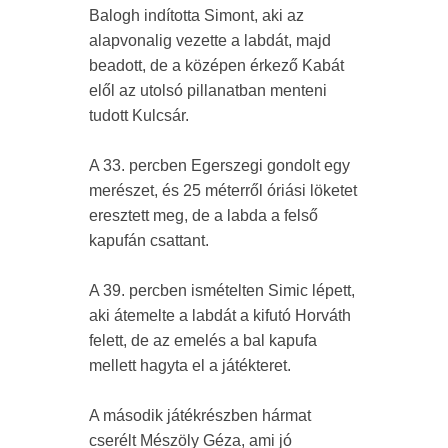
Balogh indította Simont, aki az
alapvonalig vezette a labdát, majd
beadott, de a középen érkező Kabát
elől az utolsó pillanatban menteni
tudott Kulcsár.
A 33. percben Egerszegi gondolt egy
merészet, és 25 méterről óriási löketet
eresztett meg, de a labda a felső
kapufán csattant.
A 39. percben ismételten Simic lépett,
aki átemelte a labdát a kifutó Horváth
felett, de az emelés a bal kapufa
mellett hagyta el a játékteret.
A második játékrészben hármat
cserélt Mészöly Géza, ami jó