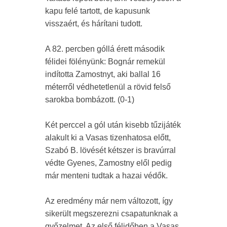
kapu felé tartott, de kapusunk
visszaért, és hárítani tudott.
A 82. percben góllá érett második
félidei fölényünk: Bognár remekül
indította Zamostnyt, aki ballal 16
méterről védhetetlenül a rövid felső
sarokba bombázott. (0-1)
Két perccel a gól után kisebb tűzijáték
alakult ki a Vasas tizenhatosa előtt,
Szabó B. lövését kétszer is bravúrral
védte Gyenes, Zamostny elől pedig
már menteni tudtak a hazai védők.
Az eredmény már nem változott, így
sikerült megszerezni csapatunknak a
győzelmet. Az első félidőben a Vasas